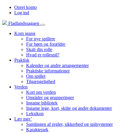
Opret konto
Log ind
Fladlandssagaen
Kom igang
For nye spillere
For børn og forældre
Skab din rolle
Hvad er rollespil?
Praktisk
Kalender og andre arrangementer
Praktiske informationer
Om spillet
Tilgængelighed
Verden
Kort om verden
Områder og grupperinger
Ingame bibliotek
Ingame lege, kort, skilte og andre dokumenter
Leksikon
Lær mer’
Samlingen af regler, sikkerhed og spilsystemer
Karakterark