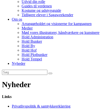
Udvid din rolle
Guides til verdenen
Kostume og udstyrsguide
Tidligere elever i Sagaweekender
Om os
Arrangørholdet og visionerne for kampagnen
Medier
Mød vores illustratorer, håndværkere og kunstnere
Hold Administration
Hold Bunker
Hold By
Hold Hof
Hold Plotbunker
Hold Tempel
Nyheder
Nyheder
Links
Privatlivspolitik & samtykkeerklæring