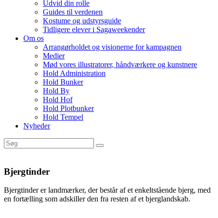
Udvid din rolle
Guides til verdenen
Kostume og udstyrsguide
Tidligere elever i Sagaweekender
Om os
Arrangørholdet og visionerne for kampagnen
Medier
Mød vores illustratorer, håndværkere og kunstnere
Hold Administration
Hold Bunker
Hold By
Hold Hof
Hold Plotbunker
Hold Tempel
Nyheder
Bjergtinder
Bjergtinder er landmærker, der består af et enkeltstående bjerg, med
en fortælling som adskiller den fra resten af et bjerglandskab.