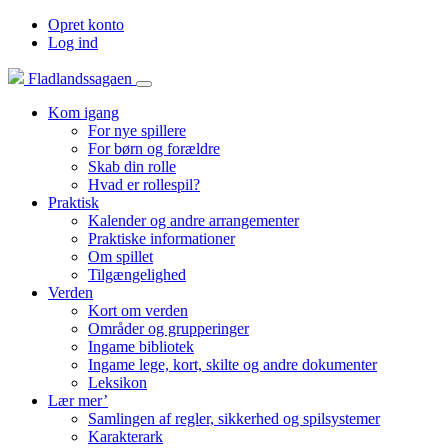
Opret konto
Log ind
Fladlandssagaen
Kom igang
For nye spillere
For børn og forældre
Skab din rolle
Hvad er rollespil?
Praktisk
Kalender og andre arrangementer
Praktiske informationer
Om spillet
Tilgængelighed
Verden
Kort om verden
Områder og grupperinger
Ingame bibliotek
Ingame lege, kort, skilte og andre dokumenter
Leksikon
Lær mer’
Samlingen af regler, sikkerhed og spilsystemer
Karakterark