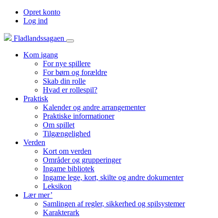
Opret konto
Log ind
Fladlandssagaen
Kom igang
For nye spillere
For børn og forældre
Skab din rolle
Hvad er rollespil?
Praktisk
Kalender og andre arrangementer
Praktiske informationer
Om spillet
Tilgængelighed
Verden
Kort om verden
Områder og grupperinger
Ingame bibliotek
Ingame lege, kort, skilte og andre dokumenter
Leksikon
Lær mer’
Samlingen af regler, sikkerhed og spilsystemer
Karakterark