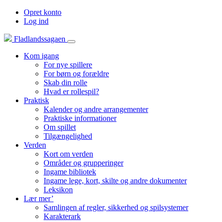
Opret konto
Log ind
Fladlandssagaen
Kom igang
For nye spillere
For børn og forældre
Skab din rolle
Hvad er rollespil?
Praktisk
Kalender og andre arrangementer
Praktiske informationer
Om spillet
Tilgængelighed
Verden
Kort om verden
Områder og grupperinger
Ingame bibliotek
Ingame lege, kort, skilte og andre dokumenter
Leksikon
Lær mer’
Samlingen af regler, sikkerhed og spilsystemer
Karakterark