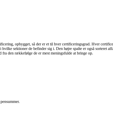
ficering, opbygget, så der er et til hver certificeringsgrad. Hver certifi
 i hvilke sektioner de befinder sig i. Den højre spalte er også sorteret alf
d fra den rækkefølge de er mest meningsfulde at bringe op.
m pensummer.