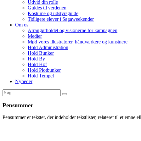
Udvid din rolle
Guides til verdenen
Kostume og udstyrsguide
Tidligere elever i Sagaweekender
Om os
Arrangørholdet og visionerne for kampagnen
Medier
Mød vores illustratorer, håndværkere og kunstnere
Hold Administration
Hold Bunker
Hold By
Hold Hof
Hold Plotbunker
Hold Tempel
Nyheder
Pensummer
Pensummer er tekster, der indeholder tekstlister, relateret til et emne el