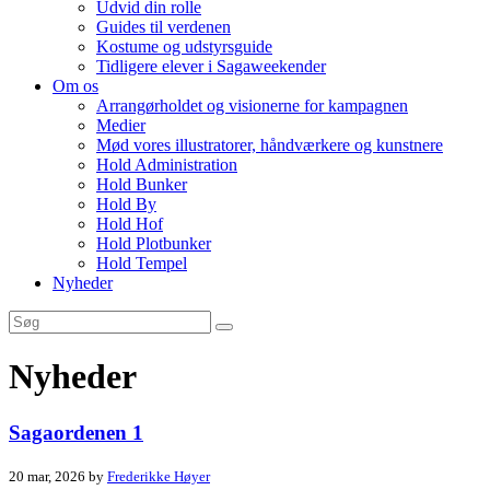
Udvid din rolle
Guides til verdenen
Kostume og udstyrsguide
Tidligere elever i Sagaweekender
Om os
Arrangørholdet og visionerne for kampagnen
Medier
Mød vores illustratorer, håndværkere og kunstnere
Hold Administration
Hold Bunker
Hold By
Hold Hof
Hold Plotbunker
Hold Tempel
Nyheder
Nyheder
Sagaordenen 1
20 mar, 2026 by
Frederikke Høyer