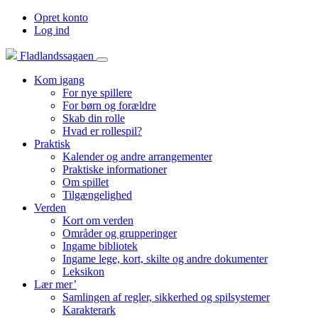
Opret konto
Log ind
Fladlandssagaen
Kom igang
For nye spillere
For børn og forældre
Skab din rolle
Hvad er rollespil?
Praktisk
Kalender og andre arrangementer
Praktiske informationer
Om spillet
Tilgængelighed
Verden
Kort om verden
Områder og grupperinger
Ingame bibliotek
Ingame lege, kort, skilte og andre dokumenter
Leksikon
Lær mer’
Samlingen af regler, sikkerhed og spilsystemer
Karakterark