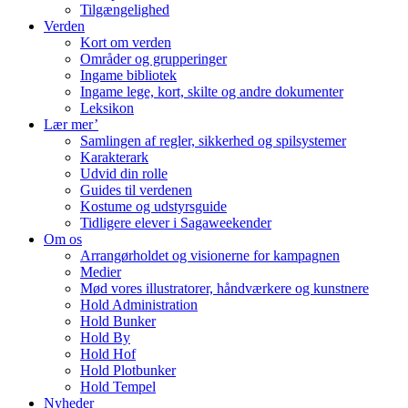
Tilgængelighed
Verden
Kort om verden
Områder og grupperinger
Ingame bibliotek
Ingame lege, kort, skilte og andre dokumenter
Leksikon
Lær mer’
Samlingen af regler, sikkerhed og spilsystemer
Karakterark
Udvid din rolle
Guides til verdenen
Kostume og udstyrsguide
Tidligere elever i Sagaweekender
Om os
Arrangørholdet og visionerne for kampagnen
Medier
Mød vores illustratorer, håndværkere og kunstnere
Hold Administration
Hold Bunker
Hold By
Hold Hof
Hold Plotbunker
Hold Tempel
Nyheder