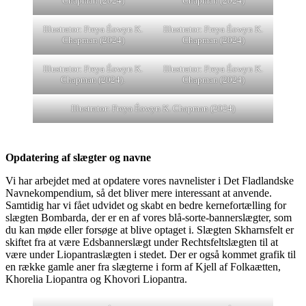
Chapman (2024)
Chapman (2024)
Illustrator: Freya Éowyn K.
Illustrator: Freya Éowyn K.
Chapman (2024)
Chapman (2024)
Illustrator: Freya Éowyn K.
Illustrator: Freya Éowyn K.
Chapman (2024).
Chapman (2024)
Illustrator: Freya Éowyn K. Chapman (2024)
Opdatering af slægter og navne
Vi har arbejdet med at opdatere vores navnelister i Det Fladlandske
Navnekompendium, så det bliver mere interessant at anvende.
Samtidig har vi fået udvidet og skabt en bedre kernefortælling for
slægten Bombarda, der er en af vores blå-sorte-bannerslægter, som
du kan møde eller forsøge at blive optaget i. Slægten Skharnsfelt er
skiftet fra at være Edsbannerslægt under Rechtsfeltslægten til at
være under Liopantraslægten i stedet. Der er også kommet grafik til
en række gamle aner fra slægterne i form af Kjell af Folkaætten,
Khorelia Liopantra og Khovori Liopantra.