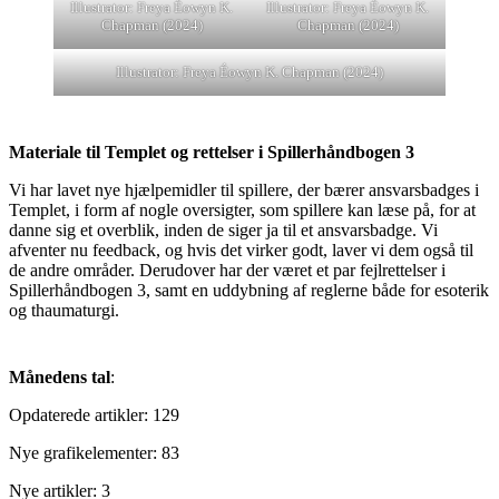
Illustrator: Freya Éowyn K.
Illustrator: Freya Éowyn K.
Chapman (2024)
Chapman (2024)
Illustrator: Freya Éowyn K. Chapman (2024)
Materiale til Templet og rettelser i Spillerhåndbogen 3
Vi har lavet nye hjælpemidler til spillere, der bærer ansvarsbadges i
Templet, i form af nogle oversigter, som spillere kan læse på, for at
danne sig et overblik, inden de siger ja til et ansvarsbadge. Vi
afventer nu feedback, og hvis det virker godt, laver vi dem også til
de andre områder. Derudover har der været et par fejlrettelser i
Spillerhåndbogen 3, samt en uddybning af reglerne både for esoterik
og thaumaturgi.
Månedens tal
:
Opdaterede artikler: 129
Nye grafikelementer: 83
Nye artikler: 3