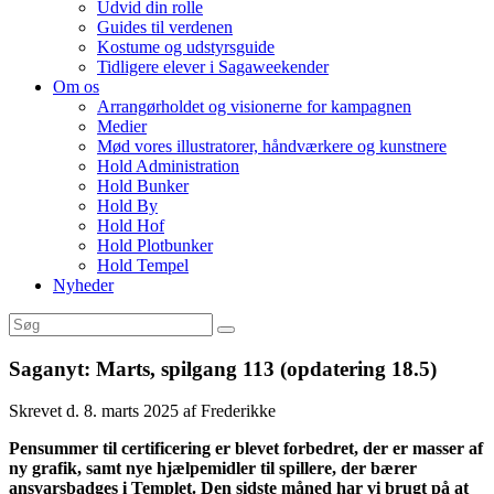
Udvid din rolle
Guides til verdenen
Kostume og udstyrsguide
Tidligere elever i Sagaweekender
Om os
Arrangørholdet og visionerne for kampagnen
Medier
Mød vores illustratorer, håndværkere og kunstnere
Hold Administration
Hold Bunker
Hold By
Hold Hof
Hold Plotbunker
Hold Tempel
Nyheder
Saganyt: Marts, spilgang 113 (opdatering 18.5)
Skrevet d. 8. marts 2025 af Frederikke
Pensummer til certificering er blevet forbedret, der er masser af
ny grafik, samt nye hjælpemidler til spillere, der bærer
ansvarsbadges i Templet. Den sidste måned har vi brugt på at