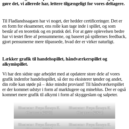
gøre det, vi allerede har, lettere tilgængeligt for vores deltagere.
Til Fladlandssagaen har vi noget, der hedder certificeringer. Det er
en form for eksamener, ens rolle kan tage inde i spillet, og som
består af en teoretisk og en pratisk del. For at gøre oplevelsen bedre
har vi testet flere af pensummerne, og baseret på spillernes feedback,
gjort pensumerne mere tilpassede, hvad der er virker naturligt.
Lækker grafik til handelsspillet, håndværkerspillet og
alkymispillet.
Vi har den sidste uge arbejdet med at opdatere store dele af vores
grafik indenfor handelsspillet, så der nu eksisterer tønder og andet,
din rolle kan støde på – ikke mindst proviant! Til håndværkerspillet
er der kommet udstyr i form af marklugere og mineblus. Der er også
kommet mere grafik til alkymi i form af skyggeslam og salpeter.
Illustrator: Freya Éowyn K.
Illustrator: Freya Éowyn K.
Chapman (2023)
Chapman (2024)
Illustrator: Freya Éowyn K.
Illustrator: Freya Éowyn K.