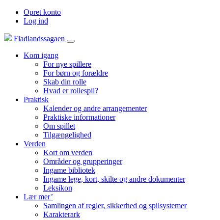
Opret konto
Log ind
Fladlandssagaen
Kom igang
For nye spillere
For børn og forældre
Skab din rolle
Hvad er rollespil?
Praktisk
Kalender og andre arrangementer
Praktiske informationer
Om spillet
Tilgængelighed
Verden
Kort om verden
Områder og grupperinger
Ingame bibliotek
Ingame lege, kort, skilte og andre dokumenter
Leksikon
Lær mer’
Samlingen af regler, sikkerhed og spilsystemer
Karakterark