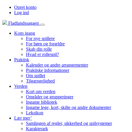
Opret konto
Log ind
Fladlandssagaen
Kom igang
For nye spillere
For børn og forældre
Skab din rolle
Hvad er rollespil?
Praktisk
Kalender og andre arrangementer
Praktiske informationer
Om spillet
Tilgængelighed
Verden
Kort om verden
Områder og grupperinger
Ingame bibliotek
Ingame lege, kort, skilte og andre dokumenter
Leksikon
Lær mer’
Samlingen af regler, sikkerhed og spilsystemer
Karakterark