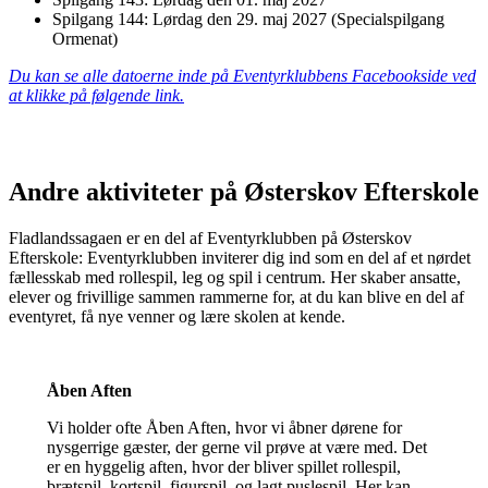
Spilgang 144: Lørdag den 29. maj 2027 (Specialspilgang
Ormenat)
Du kan se alle datoerne inde på Eventyrklubbens Facebookside ved
at klikke på følgende link.
Andre aktiviteter på Østerskov Efterskole
Fladlandssagaen er en del af Eventyrklubben på Østerskov
Efterskole: Eventyrklubben inviterer dig ind som en del af et nørdet
fællesskab med rollespil, leg og spil i centrum. Her skaber ansatte,
elever og frivillige sammen rammerne for, at du kan blive en del af
eventyret, få nye venner og lære skolen at kende.
Åben Aften
Vi holder ofte Åben Aften, hvor vi åbner dørene for
nysgerrige gæster, der gerne vil prøve at være med. Det
er en hyggelig aften, hvor der bliver spillet rollespil,
brætspil, kortspil, figurspil, og lagt puslespil. Her kan