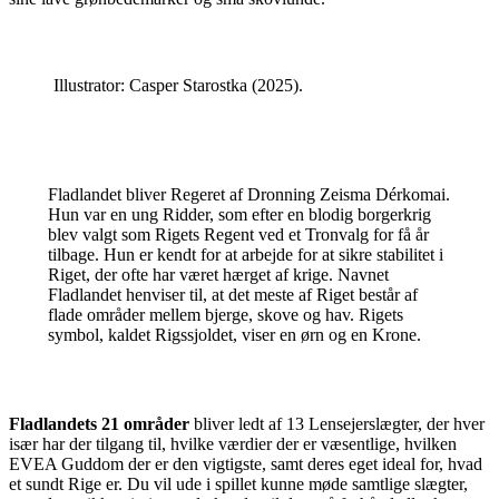
Illustrator: Casper Starostka (2025).
Fladlandet bliver Regeret af Dronning Zeisma Dérkomai.
Hun var en ung Ridder, som efter en blodig borgerkrig
blev valgt som Rigets Regent ved et Tronvalg for få år
tilbage. Hun er kendt for at arbejde for at sikre stabilitet i
Riget, der ofte har været hærget af krige. Navnet
Fladlandet henviser til, at det meste af Riget består af
flade områder mellem bjerge, skove og hav. Rigets
symbol, kaldet Rigssjoldet, viser en ørn og en Krone.
Fladlandets 21 områder
bliver ledt af 13 Lensejerslægter, der hver
især har der tilgang til, hvilke værdier der er væsentlige, hvilken
EVEA Guddom der er den vigtigste, samt deres eget ideal for, hvad
et sundt Rige er. Du vil ude i spillet kunne møde samtlige slægter,