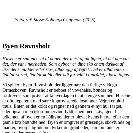
Fotograf: Susse Kobberø Chapman (2025).
Byen Ravnsholt
Husene er sammensat af noget, der mest af alt ligner, at det lige var
det, der var i nærheden. Som byboer er dine sko enten dækket af
årstidens mudder eller støv, afhængig af vejret. Det er altid enten
lidt for varmt, lidt for koldt eller lidt for vådt i området, aldrig tilpas.
Vi spiller i byen Ravnsholt, der ligger nær den farlige vildegn
Ormeskoven. Ravnsholt er beboet af vovehalse, bønder og
fordrevne, som prøver at få hverdagen til at hænge sammen. Husene
er ofte repareret med sære improviserede løsninger. Vejret er altid
træls. Enten er det koldt og regner ned gennem et nyt hul i taget,
eller også har en tør sommervind fyldt stuen med støv, igen. I
udkanten af byen er en bålhytte, der er blevet byens hjerte, efter den
gamle kro brændte ned. Byen er omgivet af græsenge, skovlunde og
marker, hvorpå bønderne dyrker de grønbeder, som området er
kendt (eller berygtet) for.