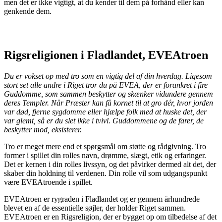
men det er ikke vigtigt, at du kender til dem på forhånd eller kan
genkende dem.
Rigsreligionen i Fladlandet, EVEAtroen
Du er vokset op med tro som en vigtig del af din hverdag. Ligesom
stort set alle andre i Riget tror du på EVEA, der er forankret i fire
Guddomme, som sammen beskytter og skænker vidundere gennem
deres Templer. Når Præster kan få kornet til at gro dér, hvor jorden
var død, fjerne sygdomme eller hjælpe folk med at huske det, der
var glemt, så er du slet ikke i tvivl. Guddommene og de farer, de
beskytter mod, eksisterer.
Tro er meget mere end et spørgsmål om støtte og rådgivning. Tro
former i spillet din rolles navn, drømme, slægt, etik og erfaringer.
Det er kernen i din rolles livssyn, og det påvirker dermed alt det, der
skaber din holdning til verdenen. Din rolle vil som udgangspunkt
være EVEAtroende i spillet.
EVEAtroen er rygraden i Fladlandet og er gennem århundrede
blevet en af de essentielle søjler, der holder Riget sammen.
EVEAtroen er en Rigsreligion, der er bygget op om tilbedelse af det