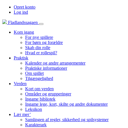
Opret konto
Log ind
Fladlandssagaen
Kom igang
For nye spillere
For børn og forældre
Skab din rolle
Hvad er rollespil?
Praktisk
Kalender og andre arrangementer
Praktiske informationer
Om spillet
Tilgængelighed
Verden
Kort om verden
Områder og grupperinger
Ingame bibliotek
Ingame lege, kort, skilte og andre dokumenter
Leksikon
Lær mer’
Samlingen af regler, sikkerhed og spilsystemer
Karakterark