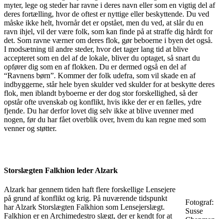
myter, lege og steder har ravne i deres navn eller som en vigtig del af
deres fortælling, hvor de oftest er nyttige eller beskyttende. Du ved
måske ikke helt, hvornår det er opstået, men du ved, at slår du en
ravn ihjel, vil der være folk, som kan finde på at straffe dig hårdt for
det. Som ravne værner om deres flok, gør beboerne i byen det også.
I modsætning til andre steder, hvor det tager lang tid at blive
accepteret som en del af de lokale, bliver du optaget, så snart du
opfører dig som en af flokken. Du er dermed også en del af
“Ravnens børn”. Kommer der folk udefra, som vil skade en af
indbyggerne, står hele byen skulder ved skulder for at beskytte deres
flok, men iblandt byboerne er der dog stor forskellighed, så der
opstår ofte uvenskab og konflikt, hvis ikke der er en fælles, ydre
fjende. Du har derfor lovet dig selv ikke at blive uvenner med
nogen, før du har fået overblik over, hvem du kan regne med som
venner og støtter.
Storslægten Falkhion leder Alzark
Alzark har gennem tiden haft flere forskellige Lensejere
på grund af konflikt og krig. På nuværende tidspunkt
Fotograf:
har Alzark Storslægten Falkhion som Lensejerslægt.
Susse
Falkhion er en Archimedestro slægt, der er kendt for at