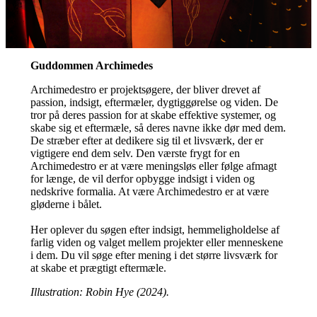
Guddommen Archimedes
Archimedestro er projektsøgere, der bliver drevet af
passion, indsigt, eftermæler, dygtiggørelse og viden. De
tror på deres passion for at skabe effektive systemer, og
skabe sig et eftermæle, så deres navne ikke dør med dem.
De stræber efter at dedikere sig til et livsværk, der er
vigtigere end dem selv. Den værste frygt for en
Archimedestro er at være meningsløs eller følge afmagt
for længe, de vil derfor opbygge indsigt i viden og
nedskrive formalia. At være Archimedestro er at være
gløderne i bålet.
Her oplever du søgen efter indsigt, hemmeligholdelse af
farlig viden og valget mellem projekter eller menneskene
i dem. Du vil søge efter mening i det større livsværk for
at skabe et prægtigt eftermæle.
Illustration: Robin Hye (2024).