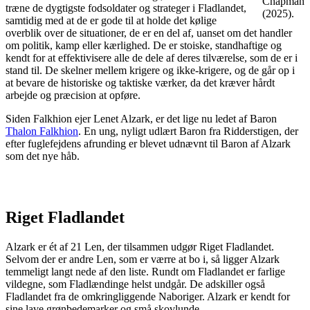
Chapman
træne de dygtigste fodsoldater og strateger i Fladlandet,
(2025).
samtidig med at de er gode til at holde det kølige
overblik over de situationer, de er en del af, uanset om det handler
om politik, kamp eller kærlighed. De er stoiske, standhaftige og
kendt for at effektivisere alle de dele af deres tilværelse, som de er i
stand til. De skelner mellem krigere og ikke-krigere, og de går op i
at bevare de historiske og taktiske værker, da det kræver hårdt
arbejde og præcision at opføre.
Siden Falkhion ejer Lenet Alzark, er det lige nu ledet af Baron
Thalon Falkhion
. En ung, nyligt udlært Baron fra Ridderstigen, der
efter fuglefejdens afrunding er blevet udnævnt til Baron af Alzark
som det nye håb.
Riget Fladlandet
Alzark er ét af 21 Len, der tilsammen udgør Riget Fladlandet.
Selvom der er andre Len, som er værre at bo i, så ligger Alzark
temmeligt langt nede af den liste. Rundt om Fladlandet er farlige
vildegne, som Fladlændinge helst undgår. De adskiller også
Fladlandet fra de omkringliggende Naboriger. Alzark er kendt for
sine lave grønbedemarker og små skovlunde.