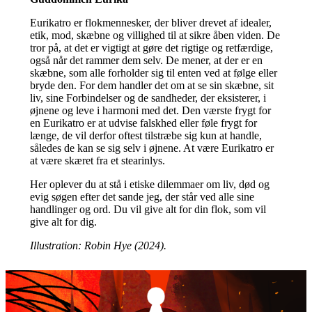
Eurikatro er flokmennesker, der bliver drevet af idealer,
etik, mod, skæbne og villighed til at sikre åben viden. De
tror på, at det er vigtigt at gøre det rigtige og retfærdige,
også når det rammer dem selv. De mener, at der er en
skæbne, som alle forholder sig til enten ved at følge eller
bryde den. For dem handler det om at se sin skæbne, sit
liv, sine Forbindelser og de sandheder, der eksisterer, i
øjnene og leve i harmoni med det. Den værste frygt for
en Eurikatro er at udvise falskhed eller føle frygt for
længe, de vil derfor oftest tilstræbe sig kun at handle,
således de kan se sig selv i øjnene. At være Eurikatro er
at være skæret fra et stearinlys.
Her oplever du at stå i etiske dilemmaer om liv, død og
evig søgen efter det sande jeg, der står ved alle sine
handlinger og ord. Du vil give alt for din flok, som vil
give alt for dig.
Illustration: Robin Hye (2024).