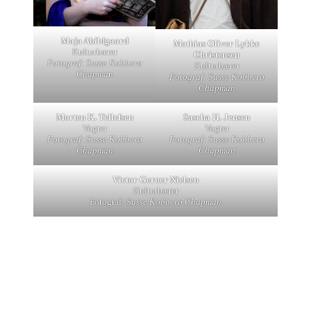
Maja Abildgaard
Mathias Oliver Lykke
Kulturbærer
Christensen
Fotograf: Susse Kobberø
Kulturbærer
Chapma
n
Fotograf: Susse Kobberø
Chapman
Morten K. Tellefsen
Sascha H. Jensen
Vogter
Vogter
Fotograf: Susse Kobberø
Fotograf: Susse Kobberø
Chapman
Chapman
Victor Gerner Nielsen
Kulturbærer
Fotograf:
Susse Kobberø Chapman