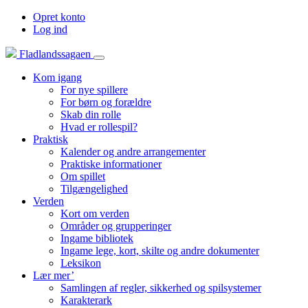
Opret konto
Log ind
Fladlandssagaen
Kom igang
For nye spillere
For børn og forældre
Skab din rolle
Hvad er rollespil?
Praktisk
Kalender og andre arrangementer
Praktiske informationer
Om spillet
Tilgængelighed
Verden
Kort om verden
Områder og grupperinger
Ingame bibliotek
Ingame lege, kort, skilte og andre dokumenter
Leksikon
Lær mer’
Samlingen af regler, sikkerhed og spilsystemer
Karakterark