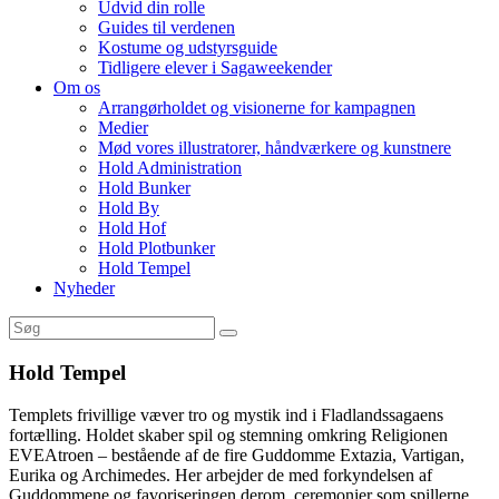
Udvid din rolle
Guides til verdenen
Kostume og udstyrsguide
Tidligere elever i Sagaweekender
Om os
Arrangørholdet og visionerne for kampagnen
Medier
Mød vores illustratorer, håndværkere og kunstnere
Hold Administration
Hold Bunker
Hold By
Hold Hof
Hold Plotbunker
Hold Tempel
Nyheder
Hold Tempel
Templets frivillige væver tro og mystik ind i Fladlandssagaens
fortælling. Holdet skaber spil og stemning omkring Religionen
EVEAtroen – bestående af de fire Guddomme Extazia, Vartigan,
Eurika og Archimedes. Her arbejder de med forkyndelsen af
Guddommene og favoriseringen derom, ceremonier som spillerne