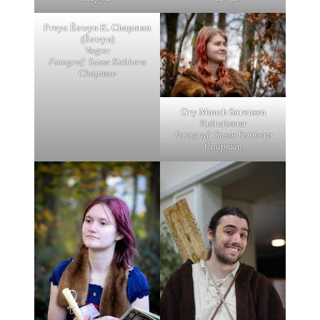
Freya Éowyn K. Chapman
(Éowyn
)
Vogter
Fotograf: Susse Kobberø
Chapman
Gry Munch Sørensen
Kulturbærer
Fotograf: Susse Kobberø
Chapma
n