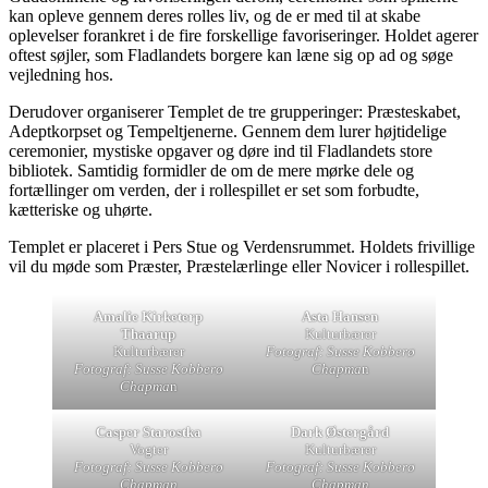
kan opleve gennem deres rolles liv, og de er med til at skabe
oplevelser forankret i de fire forskellige favoriseringer. Holdet agerer
oftest søjler, som Fladlandets borgere kan læne sig op ad og søge
vejledning hos.
Derudover organiserer Templet de tre grupperinger: Præsteskabet,
Adeptkorpset og Tempeltjenerne. Gennem dem lurer højtidelige
ceremonier, mystiske opgaver og døre ind til Fladlandets store
bibliotek. Samtidig formidler de om de mere mørke dele og
fortællinger om verden, der i rollespillet er set som forbudte,
kætteriske og uhørte.
Templet er placeret i Pers Stue og Verdensrummet. Holdets frivillige
vil du møde som Præster, Præstelærlinge eller Novicer i rollespillet.
Amalie Kirketerp
Asta Hansen
Thaarup
Kulturbærer
Kulturbærer
Fotograf: Susse Kobberø
Fotograf: Susse Kobberø
Chapma
n
Chapma
n
Casper Starostka
Dark Østergård
Vogter
Kulturbærer
Fotograf: Susse Kobberø
Fotograf: Susse Kobberø
Chapman
Chapman