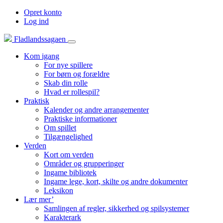
Opret konto
Log ind
Fladlandssagaen
Kom igang
For nye spillere
For børn og forældre
Skab din rolle
Hvad er rollespil?
Praktisk
Kalender og andre arrangementer
Praktiske informationer
Om spillet
Tilgængelighed
Verden
Kort om verden
Områder og grupperinger
Ingame bibliotek
Ingame lege, kort, skilte og andre dokumenter
Leksikon
Lær mer’
Samlingen af regler, sikkerhed og spilsystemer
Karakterark