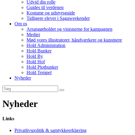
Udvid din rolle
Guides til verdenen
Kostume og udstyrsguide
Tidligere elever i Sagaweekender
Om os
Arrangørholdet og visionerne for kampagnen
Medier
Mød vores illustratorer, håndværkere og kunstnere
Hold Administration
Hold Bunker
Hold By
Hold Hof
Hold Plotbunker
Hold Tempel
Nyheder
Nyheder
Links
Privatlivspolitik & samtykkeerklæring