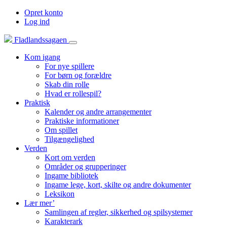
Opret konto
Log ind
Fladlandssagaen
Kom igang
For nye spillere
For børn og forældre
Skab din rolle
Hvad er rollespil?
Praktisk
Kalender og andre arrangementer
Praktiske informationer
Om spillet
Tilgængelighed
Verden
Kort om verden
Områder og grupperinger
Ingame bibliotek
Ingame lege, kort, skilte og andre dokumenter
Leksikon
Lær mer’
Samlingen af regler, sikkerhed og spilsystemer
Karakterark