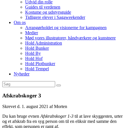
Udvid din rolle
Guides til verdenen
Kostume og udstyrsguide
Tidligere elever i Sagaweekender
Om os
Arrangørholdet og visionerne for kampagnen
Medier
Mød vores illustratorer, håndværkere og kunstnere
Hold Administration
Hold Bunker
Hold By
Hold Hof
Hold Plotbunker
Hold Tempel
Nyheder
Afskrabskoger 3
Skrevet d. 1. august 2021 af Morten
Du kan bruge evnen
Afskrabskoger 1-3
til at lave skyggesten, urter
og et afskrab fra en syg person om til en eliksir med samme den
effekt, som personen er ramt af.