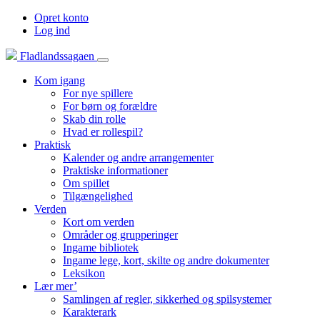
Opret konto
Log ind
Fladlandssagaen
Kom igang
For nye spillere
For børn og forældre
Skab din rolle
Hvad er rollespil?
Praktisk
Kalender og andre arrangementer
Praktiske informationer
Om spillet
Tilgængelighed
Verden
Kort om verden
Områder og grupperinger
Ingame bibliotek
Ingame lege, kort, skilte og andre dokumenter
Leksikon
Lær mer’
Samlingen af regler, sikkerhed og spilsystemer
Karakterark