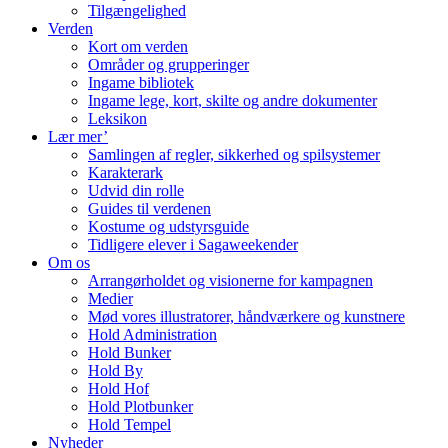
Tilgængelighed
Verden
Kort om verden
Områder og grupperinger
Ingame bibliotek
Ingame lege, kort, skilte og andre dokumenter
Leksikon
Lær mer’
Samlingen af regler, sikkerhed og spilsystemer
Karakterark
Udvid din rolle
Guides til verdenen
Kostume og udstyrsguide
Tidligere elever i Sagaweekender
Om os
Arrangørholdet og visionerne for kampagnen
Medier
Mød vores illustratorer, håndværkere og kunstnere
Hold Administration
Hold Bunker
Hold By
Hold Hof
Hold Plotbunker
Hold Tempel
Nyheder