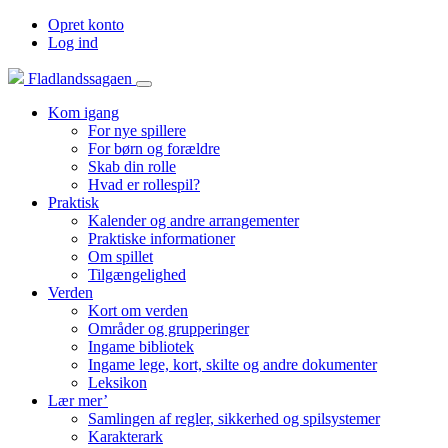
Opret konto
Log ind
Fladlandssagaen
Kom igang
For nye spillere
For børn og forældre
Skab din rolle
Hvad er rollespil?
Praktisk
Kalender og andre arrangementer
Praktiske informationer
Om spillet
Tilgængelighed
Verden
Kort om verden
Områder og grupperinger
Ingame bibliotek
Ingame lege, kort, skilte og andre dokumenter
Leksikon
Lær mer’
Samlingen af regler, sikkerhed og spilsystemer
Karakterark