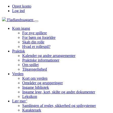
Opret konto
Log ind
Fladlandssagaen
Kom igang
For nye spillere
For børn og forældre
Skab din rolle
Hvad er rollespil?
Praktisk
Kalender og andre arrangementer
Praktiske informationer
Om spillet
Tilgængelighed
Verden
Kort om verden
Områder og grupperinger
Ingame bibliotek
Ingame lege, kort, skilte og andre dokumenter
Leksikon
Lær mer’
Samlingen af regler, sikkerhed og spilsystemer
Karakterark