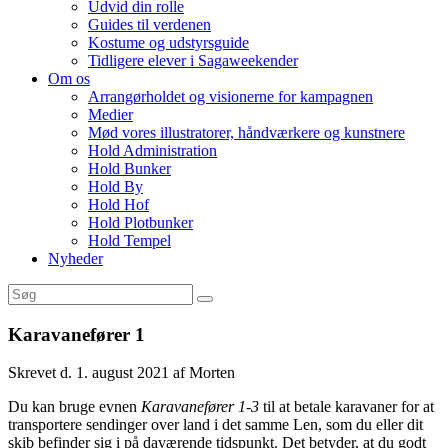
Udvid din rolle
Guides til verdenen
Kostume og udstyrsguide
Tidligere elever i Sagaweekender
Om os
Arrangørholdet og visionerne for kampagnen
Medier
Mød vores illustratorer, håndværkere og kunstnere
Hold Administration
Hold Bunker
Hold By
Hold Hof
Hold Plotbunker
Hold Tempel
Nyheder
Karavanefører 1
Skrevet d. 1. august 2021 af Morten
Du kan bruge evnen
Karavanefører 1-3
til at betale karavaner for at
transportere sendinger over land i det samme Len, som du eller dit
skib befinder sig i på daværende tidspunkt. Det betyder, at du godt