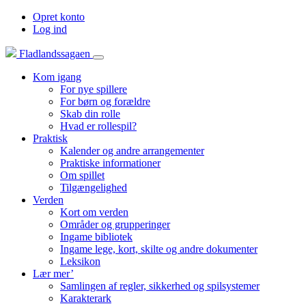
Opret konto
Log ind
Fladlandssagaen
Kom igang
For nye spillere
For børn og forældre
Skab din rolle
Hvad er rollespil?
Praktisk
Kalender og andre arrangementer
Praktiske informationer
Om spillet
Tilgængelighed
Verden
Kort om verden
Områder og grupperinger
Ingame bibliotek
Ingame lege, kort, skilte og andre dokumenter
Leksikon
Lær mer’
Samlingen af regler, sikkerhed og spilsystemer
Karakterark