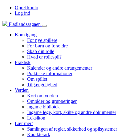
Opret konto
Log ind
Fladlandssagaen
Kom igang
For nye spillere
For børn og forældre
Skab din rolle
Hvad er rollespil?
Praktisk
Kalender og andre arrangementer
Praktiske informationer
Om spillet
Tilgængelighed
Verden
Kort om verden
Områder og grupperinger
Ingame bibliotek
Ingame lege, kort, skilte og andre dokumenter
Leksikon
Lær mer’
Samlingen af regler, sikkerhed og spilsystemer
Karakterark