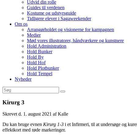
Udvid din rolle
Guides til verdenen
Kostume og udstyrsguide
Tidligere elever i Sagaweekender
Om os
Arrangørholdet og visionerne for kampagnen
Medier
Mød vores illustratorer, håndværkere og kunstnere
Hold Administration
Hold Bunker
Hold By
Hold Hof
Hold Plotbunker
Hold Tempel
Nyheder
Kirurg 3
Skrevet d. 1. august 2021 af Kalle
Du kan bruge evnen
Kirurg 1-3
i et Infirmeri, til at undersøge og k
effektkort med røde markeringer.