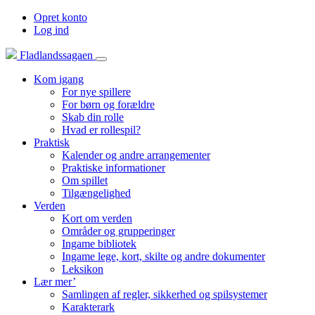
Opret konto
Log ind
Fladlandssagaen
Kom igang
For nye spillere
For børn og forældre
Skab din rolle
Hvad er rollespil?
Praktisk
Kalender og andre arrangementer
Praktiske informationer
Om spillet
Tilgængelighed
Verden
Kort om verden
Områder og grupperinger
Ingame bibliotek
Ingame lege, kort, skilte og andre dokumenter
Leksikon
Lær mer’
Samlingen af regler, sikkerhed og spilsystemer
Karakterark