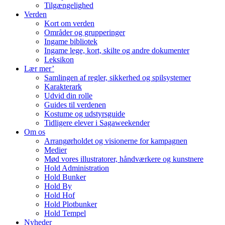
Tilgængelighed
Verden
Kort om verden
Områder og grupperinger
Ingame bibliotek
Ingame lege, kort, skilte og andre dokumenter
Leksikon
Lær mer’
Samlingen af regler, sikkerhed og spilsystemer
Karakterark
Udvid din rolle
Guides til verdenen
Kostume og udstyrsguide
Tidligere elever i Sagaweekender
Om os
Arrangørholdet og visionerne for kampagnen
Medier
Mød vores illustratorer, håndværkere og kunstnere
Hold Administration
Hold Bunker
Hold By
Hold Hof
Hold Plotbunker
Hold Tempel
Nyheder