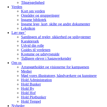
Tilgængelighed
Verden
Kort om verden
Områder og grupperinger
Ingame bibliotek
Ingame lege, kort, skilte og andre dokumenter
Leksikon
Lær mer’
Samlingen af regler, sikkerhed og spilsystemer
Karakterark
Udvid din rolle
Guides til verdenen
Kostume og udstyrsguide
Tidligere elever i Sagaweekender
Om os
Arrangørholdet og visionerne for kampagnen
Medier
Mød vores illustratorer, håndværkere og kunstnere
Hold Administration
Hold Bunker
Hold By
Hold Hof
Hold Plotbunker
Hold Tempel
Nyheder