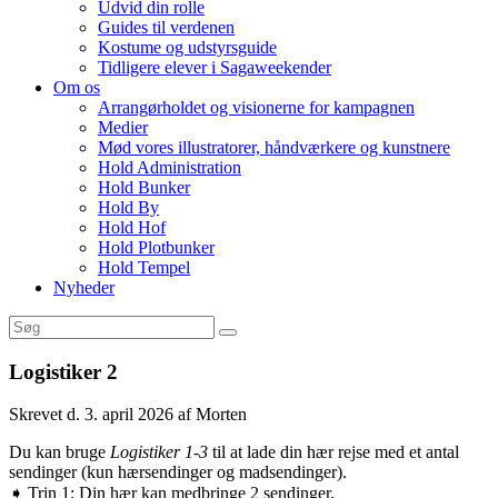
Udvid din rolle
Guides til verdenen
Kostume og udstyrsguide
Tidligere elever i Sagaweekender
Om os
Arrangørholdet og visionerne for kampagnen
Medier
Mød vores illustratorer, håndværkere og kunstnere
Hold Administration
Hold Bunker
Hold By
Hold Hof
Hold Plotbunker
Hold Tempel
Nyheder
Logistiker 2
Skrevet d. 3. april 2026 af Morten
Du kan bruge
Logistiker 1-3
til at lade din hær rejse med et antal
sendinger (kun hærsendinger og madsendinger).
➧ Trin 1: Din hær kan medbringe 2 sendinger.