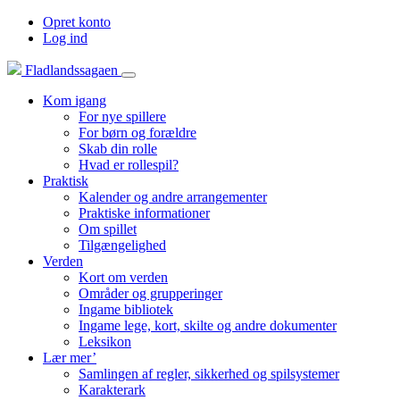
Opret konto
Log ind
Fladlandssagaen
Kom igang
For nye spillere
For børn og forældre
Skab din rolle
Hvad er rollespil?
Praktisk
Kalender og andre arrangementer
Praktiske informationer
Om spillet
Tilgængelighed
Verden
Kort om verden
Områder og grupperinger
Ingame bibliotek
Ingame lege, kort, skilte og andre dokumenter
Leksikon
Lær mer’
Samlingen af regler, sikkerhed og spilsystemer
Karakterark