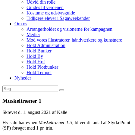
Udvid din rolle
Guides til verdenen
Kostume og udstyrsguide
Tidligere elever i Sagaweekender
Om os
Arrangørholdet og visionerne for kampagnen
Medier
Mød vores illustratorer, håndværkere og kunstnere
Hold Administration
Hold Bunker
Hold By
Hold Hof
Hold Plotbunker
Hold Tempel
Nyheder
Muskeltræner 1
Skrevet d. 1. august 2021 af Kalle
Hvis du har evnen
Muskeltræner 1-3
, bliver dit antal af StyrkePoint
(SP) forøget med 1 pr. trin.