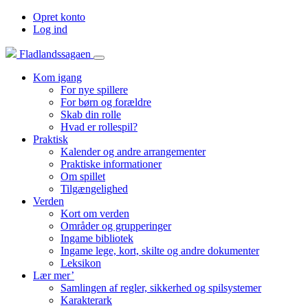
Opret konto
Log ind
Fladlandssagaen
Kom igang
For nye spillere
For børn og forældre
Skab din rolle
Hvad er rollespil?
Praktisk
Kalender og andre arrangementer
Praktiske informationer
Om spillet
Tilgængelighed
Verden
Kort om verden
Områder og grupperinger
Ingame bibliotek
Ingame lege, kort, skilte og andre dokumenter
Leksikon
Lær mer’
Samlingen af regler, sikkerhed og spilsystemer
Karakterark