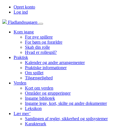
Opret konto
Log ind
Fladlandssagaen
Kom igang
For nye spillere
For børn og forældre
Skab din rolle
Hvad er rollespil?
Praktisk
Kalender og andre arrangementer
Praktiske informationer
Om spillet
Tilgængelighed
Verden
Kort om verden
Områder og grupperinger
Ingame bibliotek
Ingame lege, kort, skilte og andre dokumenter
Leksikon
Lær mer’
Samlingen af regler, sikkerhed og spilsystemer
Karakterark