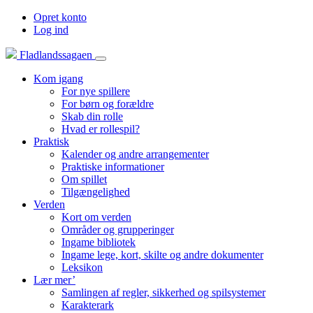
Opret konto
Log ind
Fladlandssagaen
Kom igang
For nye spillere
For børn og forældre
Skab din rolle
Hvad er rollespil?
Praktisk
Kalender og andre arrangementer
Praktiske informationer
Om spillet
Tilgængelighed
Verden
Kort om verden
Områder og grupperinger
Ingame bibliotek
Ingame lege, kort, skilte og andre dokumenter
Leksikon
Lær mer’
Samlingen af regler, sikkerhed og spilsystemer
Karakterark