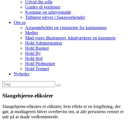
Udvid din rolle
Guides til verdenen
Kostume og udstyrsguide
Tidligere elever i Sagaweekender
Om os
Arrangørholdet og visionerne for kampagnen
Medier
Mød vores illustratorer, håndværkere og kunstnere
Hold Administration
Hold Bunker
Hold By
Hold Hof
Hold Plotbunker
Hold Tempel
Nyheder
Slangehjerne-eliksirer
Slangehjerne-eliksirer er eliksirer, hvis effekt er en forgiftning, der
gør, at modtageren bliver overbevist om, at alle personens venner er
ude på at skade vedkommende.