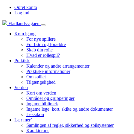
Opret konto
Log ind
Fladlandssagaen
Kom igang
For nye spillere
For børn og forældre
Skab din rolle
Hvad er rollespil?
Praktisk
Kalender og andre arrangementer
Praktiske informationer
Om spillet
Tilgængelighed
Verden
Kort om verden
Områder og grupperinger
Ingame bibliotek
Ingame lege, kort, skilte og andre dokumenter
Leksikon
Lær mer’
Samlingen af regler, sikkerhed og spilsystemer
Karakterark