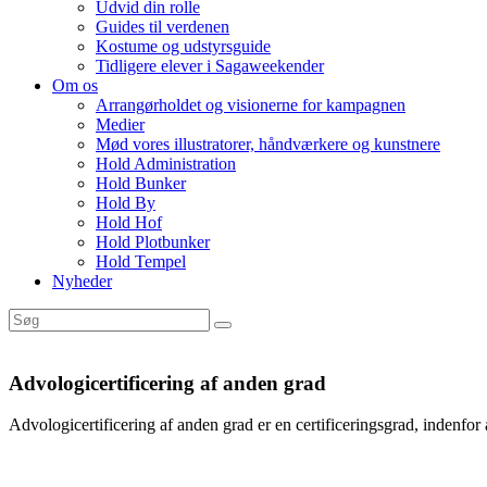
Udvid din rolle
Guides til verdenen
Kostume og udstyrsguide
Tidligere elever i Sagaweekender
Om os
Arrangørholdet og visionerne for kampagnen
Medier
Mød vores illustratorer, håndværkere og kunstnere
Hold Administration
Hold Bunker
Hold By
Hold Hof
Hold Plotbunker
Hold Tempel
Nyheder
Advologicertificering af anden grad
Advologicertificering af anden grad er en certificeringsgrad, indenfor