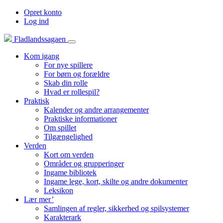
Opret konto
Log ind
Fladlandssagaen
Kom igang
For nye spillere
For børn og forældre
Skab din rolle
Hvad er rollespil?
Praktisk
Kalender og andre arrangementer
Praktiske informationer
Om spillet
Tilgængelighed
Verden
Kort om verden
Områder og grupperinger
Ingame bibliotek
Ingame lege, kort, skilte og andre dokumenter
Leksikon
Lær mer’
Samlingen af regler, sikkerhed og spilsystemer
Karakterark