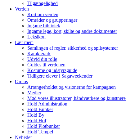
Tilgængelighed
Verden
Kort om verden
Områder og grupperinger
Ingame bibliotek
Ingame lege, kort, skilte og andre dokumenter
Leksikon
Lær mer’
Samlingen af regler, sikkerhed og spilsystemer
Karakterark
Udvid din rolle
Guides til verdenen
Kostume og udstyrsguide
Tidligere elever i Sagaweekender
Om os
Arrangørholdet og visionerne for kampagnen
Medier
Mød vores illustratorer, håndværkere og kunstnere
Hold Administration
Hold Bunker
Hold By
Hold Hof
Hold Plotbunker
Hold Tempel
Nyheder