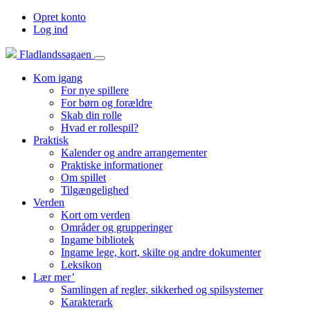
Opret konto
Log ind
Fladlandssagaen
Kom igang
For nye spillere
For børn og forældre
Skab din rolle
Hvad er rollespil?
Praktisk
Kalender og andre arrangementer
Praktiske informationer
Om spillet
Tilgængelighed
Verden
Kort om verden
Områder og grupperinger
Ingame bibliotek
Ingame lege, kort, skilte og andre dokumenter
Leksikon
Lær mer’
Samlingen af regler, sikkerhed og spilsystemer
Karakterark