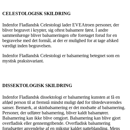
CELESTOLOGISK SKILDRING
Indenfor Fladlandsk Celestologi lader EVEAtroen personer, der
bliver begravet i krypter, sig oftest balsamere først. I andre
sammenhænge bliver balsameringen ofte foretaget forud for en
begravelse med det formål, at der er mulighed for at tage afsked
værdigt inden begravelsen.
Indenfor Fladlandsk Celestologi er balsamering betegnet som en
mystisk praksisvariant.
DISSEKTOLOGISK SKILDRING
Indenfor Fladlandsk dissektologi er balsamering kunsten at få en
afdød person til at fremstå mindst muligt død for tilstedeværendes
sanser. Bemærk, at skinbalsamering er det modsatte af balsamering.
Personer, der udfører balsamering, bliver kaldt balsamører.
Balsamering kan ikke blive omgjort. Balsamering kan blive gjort
overfladisk eller gennemgribende. Overfladisk balsamering
forudsætter anvendelse af en mikstur kaldet natteblanding. Mens