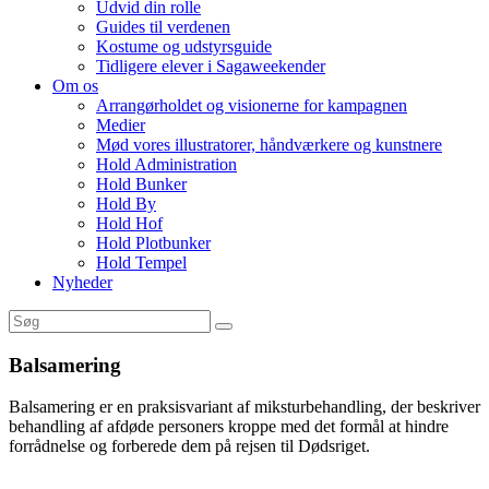
Udvid din rolle
Guides til verdenen
Kostume og udstyrsguide
Tidligere elever i Sagaweekender
Om os
Arrangørholdet og visionerne for kampagnen
Medier
Mød vores illustratorer, håndværkere og kunstnere
Hold Administration
Hold Bunker
Hold By
Hold Hof
Hold Plotbunker
Hold Tempel
Nyheder
Balsamering
Balsamering er en praksisvariant af miksturbehandling, der beskriver
behandling af afdøde personers kroppe med det formål at hindre
forrådnelse og forberede dem på rejsen til Dødsriget.