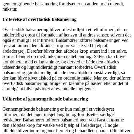
gennemgribende balsamering forudsætter en anden, men ukendt,
mikstur.
Udførelse af overfladisk balsamering
Overfladisk balsamering bliver oftest udført i et feltinfirmeri, der er
midlertidigt opsat til formålet, af hensyn til andres sanser, selvom det
også er muligt i et infirmeri. Balsamører udfører balsameringen ved
først at tømme den afdødes krop for væske ved hjælp af
åreladergrej. Derefter bliver den afdødes krop smurt ind i en salve,
som er blandet op med miksturen natteblanding. Salven kan blive
kombineret med et lag sminke, og derved er både den afdødes
udseende og lugt midlertidigt markant forbedret. Overfladisk
balsamering gør det muligt at lade den afdøde fremstå værdigt, så
der kan blive givet afsked på en ordentlig måde. Mange, der udfører
overfladisk balsamering, bruger en klemme på næsen eller andet til
at undgå at blive påvirket af eventuelle lugtgener.
Udførelse af gennemgribende balsamering
Gennemgribende balsamering er kun muligt i et veludstyret
infirmeri, da det tager meget lang tid og forudsætter særlige
redskaber. Balsamører udfører balsameringen ved først at tømme
den afdødes krop for væske ved hjælp af åreladergrej. I nogle
tilfælde bliver indre organer fjernet og behandlet separat. Ofte bliver