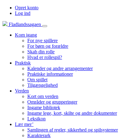
Opret konto
Log ind
Fladlandssagaen
Kom igang
For nye spillere
For børn og forældre
Skab din rolle
Hvad er rollespil?
Praktisk
Kalender og andre arrangementer
Praktiske informationer
Om spillet
Tilgængelighed
Verden
Kort om verden
Områder og grupperinger
Ingame bibliotek
Ingame lege, kort, skilte og andre dokumenter
Leksikon
Lær mer’
Samlingen af regler, sikkerhed og spilsystemer
Karakterark