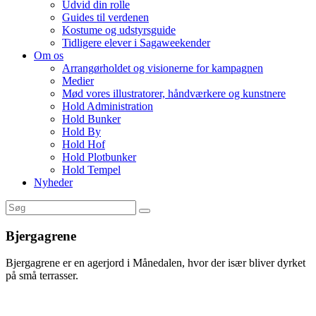
Udvid din rolle
Guides til verdenen
Kostume og udstyrsguide
Tidligere elever i Sagaweekender
Om os
Arrangørholdet og visionerne for kampagnen
Medier
Mød vores illustratorer, håndværkere og kunstnere
Hold Administration
Hold Bunker
Hold By
Hold Hof
Hold Plotbunker
Hold Tempel
Nyheder
Bjergagrene
Bjergagrene er en agerjord i Månedalen, hvor der især bliver dyrket
på små terrasser.