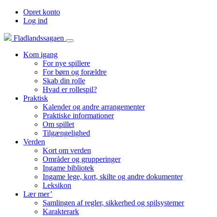
Opret konto
Log ind
Fladlandssagaen
Kom igang
For nye spillere
For børn og forældre
Skab din rolle
Hvad er rollespil?
Praktisk
Kalender og andre arrangementer
Praktiske informationer
Om spillet
Tilgængelighed
Verden
Kort om verden
Områder og grupperinger
Ingame bibliotek
Ingame lege, kort, skilte og andre dokumenter
Leksikon
Lær mer’
Samlingen af regler, sikkerhed og spilsystemer
Karakterark