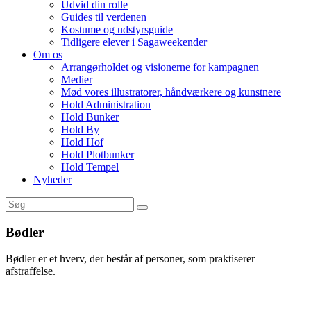
Udvid din rolle
Guides til verdenen
Kostume og udstyrsguide
Tidligere elever i Sagaweekender
Om os
Arrangørholdet og visionerne for kampagnen
Medier
Mød vores illustratorer, håndværkere og kunstnere
Hold Administration
Hold Bunker
Hold By
Hold Hof
Hold Plotbunker
Hold Tempel
Nyheder
Bødler
Bødler er et hverv, der består af personer, som praktiserer
afstraffelse.