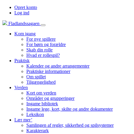
Opret konto
Log ind
Fladlandssagaen
Kom igang
For nye spillere
For børn og forældre
Skab din rolle
Hvad er rollespil?
Praktisk
Kalender og andre arrangementer
Praktiske informationer
Om spillet
Tilgængelighed
Verden
Kort om verden
Områder og grupperinger
Ingame bibliotek
Ingame lege, kort, skilte og andre dokumenter
Leksikon
Lær mer’
Samlingen af regler, sikkerhed og spilsystemer
Karakterark