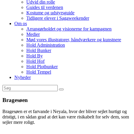
Udvid din rolle
Guides til verdenen
Kostume og udstyrsguide
Tidligere elever i Sagaweekender
Om os
Arrangørholdet og visionerne for kampagnen
Medier
Mød vores illustratorer, håndværkere og kunstnere
Hold Administration
Hold Bunker
Hold By
Hold Hof
Hold Plotbunker
Hold Tempel
Nyheder
Bragesøen
Bragesøen er et farvande i Neyala, hvor der bliver sejlet hurtigt og
dristigt, i en sådan grad at det kan være risikabelt for selv dem, som
sejler mere roligt.