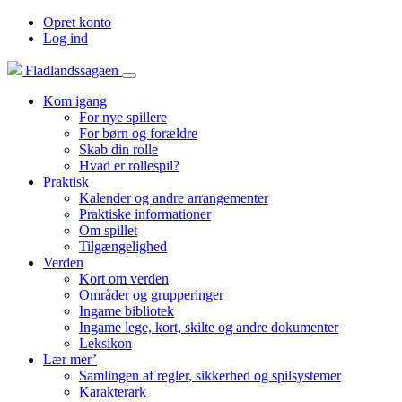
Opret konto
Log ind
Fladlandssagaen
Kom igang
For nye spillere
For børn og forældre
Skab din rolle
Hvad er rollespil?
Praktisk
Kalender og andre arrangementer
Praktiske informationer
Om spillet
Tilgængelighed
Verden
Kort om verden
Områder og grupperinger
Ingame bibliotek
Ingame lege, kort, skilte og andre dokumenter
Leksikon
Lær mer’
Samlingen af regler, sikkerhed og spilsystemer
Karakterark