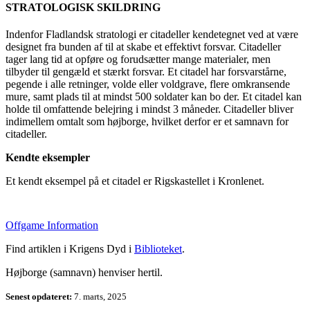
STRATOLOGISK SKILDRING
Indenfor Fladlandsk stratologi er citadeller kendetegnet ved at være
designet fra bunden af til at skabe et effektivt forsvar. Citadeller
tager lang tid at opføre og forudsætter mange materialer, men
tilbyder til gengæld et stærkt forsvar. Et citadel har forsvarstårne,
pegende i alle retninger, volde eller voldgrave, flere omkransende
mure, samt plads til at mindst 500 soldater kan bo der. Et citadel kan
holde til omfattende belejring i mindst 3 måneder. Citadeller bliver
indimellem omtalt som højborge, hvilket derfor er et samnavn for
citadeller.
Kendte eksempler
Et kendt eksempel på et citadel er Rigskastellet i Kronlenet.
Offgame Information
Find artiklen i Krigens Dyd i
Biblioteket
.
Højborge (samnavn) henviser hertil.
Senest opdateret:
7. marts, 2025