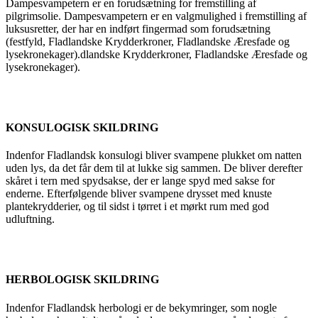
Dampesvampetern er en forudsætning for fremstilling af
pilgrimsolie. Dampesvampetern er en valgmulighed i fremstilling af
luksusretter, der har en indført fingermad som forudsætning
(festfyld, Fladlandske Krydderkroner, Fladlandske Æresfade og
lysekronekager).dlandske Krydderkroner, Fladlandske Æresfade og
lysekronekager).
KONSULOGISK SKILDRING
Indenfor Fladlandsk konsulogi bliver svampene plukket om natten
uden lys, da det får dem til at lukke sig sammen. De bliver derefter
skåret i tern med spydsakse, der er lange spyd med sakse for
enderne. Efterfølgende bliver svampene drysset med knuste
plantekrydderier, og til sidst i tørret i et mørkt rum med god
udluftning.
HERBOLOGISK SKILDRING
Indenfor Fladlandsk herbologi er de bekymringer, som nogle