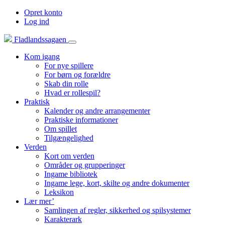
Opret konto
Log ind
Fladlandssagaen
Kom igang
For nye spillere
For børn og forældre
Skab din rolle
Hvad er rollespil?
Praktisk
Kalender og andre arrangementer
Praktiske informationer
Om spillet
Tilgængelighed
Verden
Kort om verden
Områder og grupperinger
Ingame bibliotek
Ingame lege, kort, skilte og andre dokumenter
Leksikon
Lær mer’
Samlingen af regler, sikkerhed og spilsystemer
Karakterark