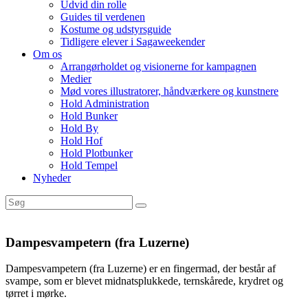
Udvid din rolle
Guides til verdenen
Kostume og udstyrsguide
Tidligere elever i Sagaweekender
Om os
Arrangørholdet og visionerne for kampagnen
Medier
Mød vores illustratorer, håndværkere og kunstnere
Hold Administration
Hold Bunker
Hold By
Hold Hof
Hold Plotbunker
Hold Tempel
Nyheder
Dampesvampetern (fra Luzerne)
Dampesvampetern (fra Luzerne) er en fingermad, der består af
svampe, som er blevet midnatsplukkede, ternskårede, krydret og
tørret i mørke.