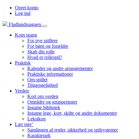
Opret konto
Log ind
Fladlandssagaen
Kom igang
For nye spillere
For børn og forældre
Skab din rolle
Hvad er rollespil?
Praktisk
Kalender og andre arrangementer
Praktiske informationer
Om spillet
Tilgængelighed
Verden
Kort om verden
Områder og grupperinger
Ingame bibliotek
Ingame lege, kort, skilte og andre dokumenter
Leksikon
Lær mer’
Samlingen af regler, sikkerhed og spilsystemer
Karakterark