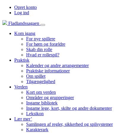
Opret konto
Log ind
Fladlandssagaen
Kom igang
For nye spillere
For børn og forældre
Skab din rolle
Hvad er rollespil?
Praktisk
Kalender og andre arrangementer
Praktiske informationer
Om spillet
Tilgængelighed
Verden
Kort om verden
Områder og grupperinger
Ingame bibliotek
Ingame lege, kort, skilte og andre dokumenter
Leksikon
Lær mer’
Samlingen af regler, sikkerhed og spilsystemer
Karakterark