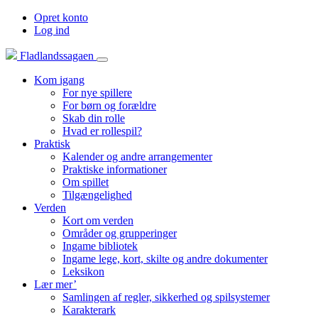
Opret konto
Log ind
Fladlandssagaen
Kom igang
For nye spillere
For børn og forældre
Skab din rolle
Hvad er rollespil?
Praktisk
Kalender og andre arrangementer
Praktiske informationer
Om spillet
Tilgængelighed
Verden
Kort om verden
Områder og grupperinger
Ingame bibliotek
Ingame lege, kort, skilte og andre dokumenter
Leksikon
Lær mer’
Samlingen af regler, sikkerhed og spilsystemer
Karakterark