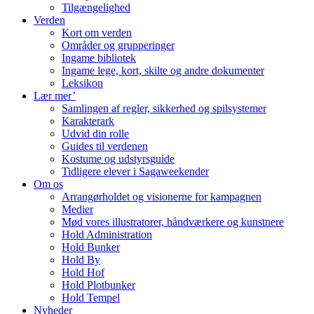
Tilgængelighed
Verden
Kort om verden
Områder og grupperinger
Ingame bibliotek
Ingame lege, kort, skilte og andre dokumenter
Leksikon
Lær mer’
Samlingen af regler, sikkerhed og spilsystemer
Karakterark
Udvid din rolle
Guides til verdenen
Kostume og udstyrsguide
Tidligere elever i Sagaweekender
Om os
Arrangørholdet og visionerne for kampagnen
Medier
Mød vores illustratorer, håndværkere og kunstnere
Hold Administration
Hold Bunker
Hold By
Hold Hof
Hold Plotbunker
Hold Tempel
Nyheder