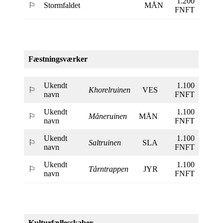
1.200
⚐
Stormfaldet
MÅN
FNFT
Fæstningsværker
Ukendt
1.100
⚐
Khorelruinen
VES
navn
FNFT
Ukendt
1.100
⚐
Måneruinen
MÅN
navn
FNFT
Ukendt
1.100
⚐
Saltruinen
SLA
navn
FNFT
Ukendt
1.100
⚐
Tårntrappen
JYR
navn
FNFT
Kulturfællesskaber