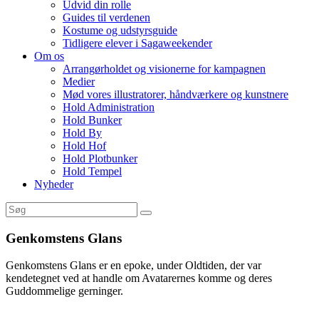
Udvid din rolle
Guides til verdenen
Kostume og udstyrsguide
Tidligere elever i Sagaweekender
Om os
Arrangørholdet og visionerne for kampagnen
Medier
Mød vores illustratorer, håndværkere og kunstnere
Hold Administration
Hold Bunker
Hold By
Hold Hof
Hold Plotbunker
Hold Tempel
Nyheder
Genkomstens Glans
Genkomstens Glans er en epoke, under Oldtiden, der var
kendetegnet ved at handle om Avatarernes komme og deres
Guddommelige gerninger.