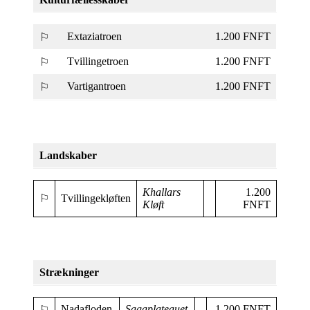
Extaziatroen
1.200 FNFT
⚐
Tvillingetroen
1.200 FNFT
⚐
Vartigantroen
1.200 FNFT
⚐
Landskaber
Khallars
1.200
⚐
Tvillingekløften
Kløft
FNFT
Strækninger
Nadafloden
Sagaplateauet
1.200 FNFT
⚐