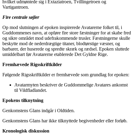
hvilket udmøntede sig i Extaziatroen, Tvillingetroen og
Vartigantroen.
Fire centrale søjler
Op mod slutningen af epoken inspirerede Avatarerne folket til, i
Guddommenes navn, at opføre fire store fæstninger for at skabe fred
og sikre området mod udefrakommende trusler. Fæstningerne skulle
beskytte mod de nederdrægtige titaner, blodtørstige væsner, og
barbarer, der huserede og spredte skræk og rædsel. Epoken sluttede
umiddelbart før Avatarerne etablerede Det Gyldne Rige.
Fremhævede Rigsskriftkilder
Følgende Rigsskriftkilder er fremhævede som grundlag for epoken:
Avatarmyten beskriver de Guddommelige Avatares ankomst
til Vildfladlandet.
Epokens tilknytning
Genkomstens Glans indgår i Oldtiden.
Genkomstens Glans har ikke tilknyttede begivenheder eller forløb.
Kronologisk diskussion