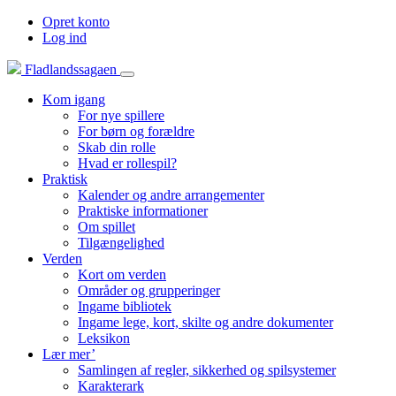
Opret konto
Log ind
Fladlandssagaen
Kom igang
For nye spillere
For børn og forældre
Skab din rolle
Hvad er rollespil?
Praktisk
Kalender og andre arrangementer
Praktiske informationer
Om spillet
Tilgængelighed
Verden
Kort om verden
Områder og grupperinger
Ingame bibliotek
Ingame lege, kort, skilte og andre dokumenter
Leksikon
Lær mer’
Samlingen af regler, sikkerhed og spilsystemer
Karakterark