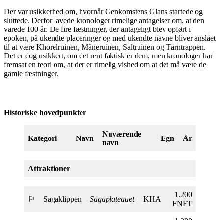
Der var usikkerhed om, hvornår Genkomstens Glans startede og
sluttede. Derfor lavede kronologer rimelige antagelser om, at den
varede 100 år. De fire fæstninger, der antageligt blev opført i
epoken, på ukendte placeringer og med ukendte navne bliver anslået
til at være Khorelruinen, Måneruinen, Saltruinen og Tårntrappen.
Det er dog usikkert, om det rent faktisk er dem, men kronologer har
fremsat en teori om, at der er rimelig vished om at det må være de
gamle fæstninger.
Historiske hovedpunkter
Nuværende
Kategori
Navn
Egn
År
navn
Attraktioner
1.200
⚐
Sagaklippen
Sagaplateauet
KHA
FNFT