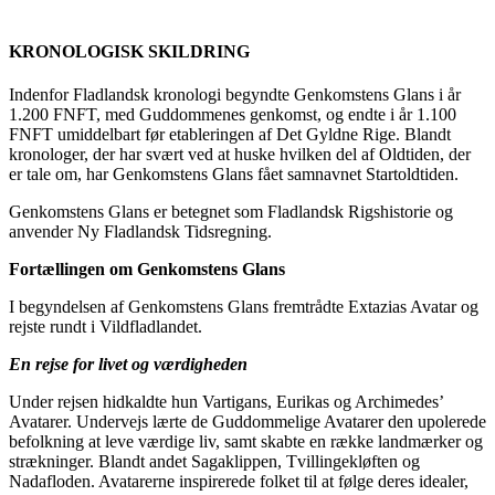
KRONOLOGISK SKILDRING
Indenfor Fladlandsk kronologi begyndte Genkomstens Glans i år
1.200 FNFT, med Guddommenes genkomst, og endte i år 1.100
FNFT umiddelbart før etableringen af Det Gyldne Rige. Blandt
kronologer, der har svært ved at huske hvilken del af Oldtiden, der
er tale om, har Genkomstens Glans fået samnavnet Startoldtiden.
Genkomstens Glans er betegnet som Fladlandsk Rigshistorie og
anvender Ny Fladlandsk Tidsregning.
Fortællingen om Genkomstens Glans
I begyndelsen af Genkomstens Glans fremtrådte Extazias Avatar og
rejste rundt i Vildfladlandet.
En rejse for livet og værdigheden
Under rejsen hidkaldte hun Vartigans, Eurikas og Archimedes’
Avatarer. Undervejs lærte de Guddommelige Avatarer den upolerede
befolkning at leve værdige liv, samt skabte en række landmærker og
strækninger. Blandt andet Sagaklippen, Tvillingekløften og
Nadafloden. Avatarerne inspirerede folket til at følge deres idealer,