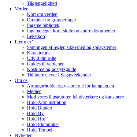
Tilgængelighed
Verden
Kort om verden
Områder og grupperinger
Ingame bibliotek
Ingame lege, kort, skilte og andre dokumenter
Leksikon
Lær mer’
Samlingen af regler, sikkerhed og spilsystemer
Karakterark
Udvid din rolle
Guides til verdenen
Kostume og udstyrsguide
Tidligere elever i Sagaweekender
Om os
Arrangørholdet og visionerne for kampagnen
Medier
Mød vores illustratorer, håndværkere og kunstnere
Hold Administration
Hold Bunker
Hold By
Hold Hof
Hold Plotbunker
Hold Tempel
Nyheder