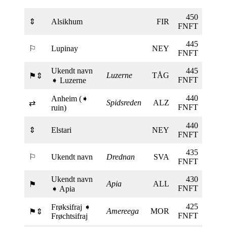
450
⇕
Alsikhum
FIR
FNFT
445
⚐
Lupinay
NEY
FNFT
Ukendt navn
445
Luzerne
TÅG
⚑⇕
FNFT
➧ Luzerne
440
Anheim (➧
Spidsreden
ALZ
⇄
FNFT
ruin)
440
⇕
Elstari
NEY
FNFT
435
⚐
Ukendt navn
Drednan
SVA
FNFT
Ukendt navn
430
Apia
ALL
⚑
FNFT
➧ Apia
425
Frøksifraj ➧
Amereega
MOR
⚑⇕
FNFT
Frøchtsifraj