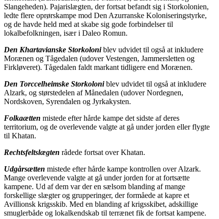
Slangeheden). Pajarislægten, der fortsat befandt sig i Storkolonien,
ledte flere oprørskampe mod Den Azurranske Koloniseringstyrke,
og de havde held med at skabe sig gode forbindelser til
lokalbefolkningen, især i Daleo Romun.
Den Khartavianske Storkoloni
blev udvidet til også at inkludere
Morænen og Tågedalen (udover Vestengen, Jammersletten og
Firkløveret). Tågedalen faldt markant tidligere end Morænen.
Den Torccelheimske Storkoloni
blev udvidet til også at inkludere
Alzark, og størstedelen af Månedalen (udover Nordegnen,
Nordskoven, Syrendalen og Jyrkakysten.
Folkaætten
mistede efter hårde kampe det sidste af deres
territorium, og de overlevende valgte at gå under jorden eller flygte
til Khatan.
Rechtsfeltslægten
rådede fortsat over Khatan.
Udgårsætten
mistede efter hårde kampe kontrollen over Alzark.
Mange overlevende valgte at gå under jorden for at fortsætte
kampene. Ud af dem var der en sælsom blanding af mange
forskellige slægter og grupperinger, der formåede at kapre et
Avillionsk krigsskib. Med en blanding af krigsskibet, adskillige
smuglerbåde og lokalkendskab til terrænet fik de fortsat kampene.