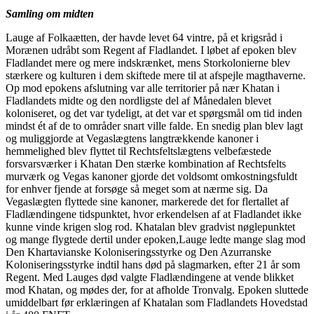
Samling om midten
Lauge af Folkaætten, der havde levet 64 vintre, på et krigsråd i
Morænen udråbt som Regent af Fladlandet. I løbet af epoken blev
Fladlandet mere og mere indskrænket, mens Storkolonierne blev
stærkere og kulturen i dem skiftede mere til at afspejle magthaverne.
Op mod epokens afslutning var alle territorier på nær Khatan i
Fladlandets midte og den nordligste del af Månedalen blevet
koloniseret, og det var tydeligt, at det var et spørgsmål om tid inden
mindst ét af de to områder snart ville falde. En snedig plan blev lagt
og muliggjorde at Vegaslægtens langtrækkende kanoner i
hemmelighed blev flyttet til Rechtsfeltslægtens velbefæstede
forsvarsværker i Khatan Den stærke kombination af Rechtsfelts
murværk og Vegas kanoner gjorde det voldsomt omkostningsfuldt
for enhver fjende at forsøge så meget som at nærme sig. Da
Vegaslægten flyttede sine kanoner, markerede det for flertallet af
Fladlændingene tidspunktet, hvor erkendelsen af at Fladlandet ikke
kunne vinde krigen slog rod. Khatalan blev gradvist nøglepunktet
og mange flygtede dertil under epoken,Lauge ledte mange slag mod
Den Khartavianske Koloniseringsstyrke og Den Azurranske
Koloniseringsstyrke indtil hans død på slagmarken, efter 21 år som
Regent. Med Lauges død valgte Fladlændingene at vende blikket
mod Khatan, og mødes der, for at afholde Tronvalg. Epoken sluttede
umiddelbart før erklæringen af Khatalan som Fladlandets Hovedstad