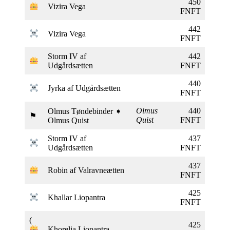
450
Vizira Vega
FNFT
442
Vizira Vega
FNFT
Storm IV af
442
Udgårdsætten
FNFT
440
Jyrka af Udgårdsætten
FNFT
Olmus
440
Olmus Tøndebinder ➧
⚑
Quist
FNFT
Olmus Quist
Storm IV af
437
Udgårdsætten
FNFT
437
Robin af Valravneætten
FNFT
425
Khallar Liopantra
FNFT
(
425
Khorelia Liopantra