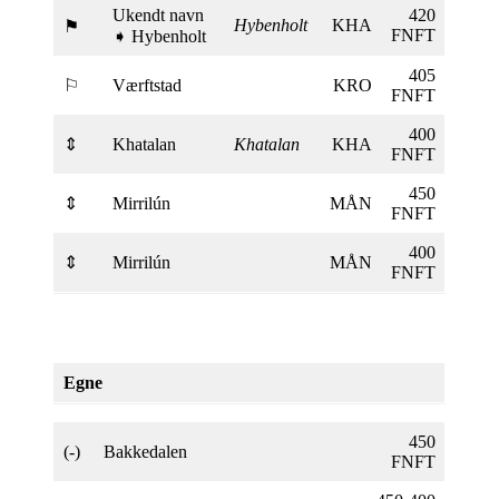
Ukendt navn
420
Hybenholt
KHA
⚑
FNFT
➧ Hybenholt
405
⚐
Værftstad
KRO
FNFT
400
⇕
Khatalan
Khatalan
KHA
FNFT
450
⇕
Mirrilún
MÅN
FNFT
400
⇕
Mirrilún
MÅN
FNFT
Egne
450
(-)
Bakkedalen
FNFT