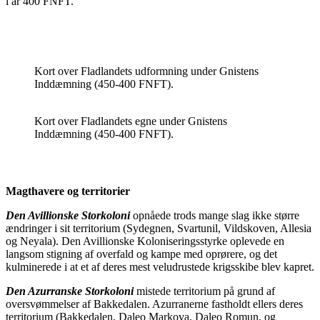
i år 400 FNFT.
Kort over Fladlandets udformning under Gnistens
Inddæmning (450-400 FNFT).
Kort over Fladlandets egne under Gnistens
Inddæmning (450-400 FNFT).
Magthavere og territorier
Den Avillionske Storkoloni
opnåede trods mange slag ikke større
ændringer i sit territorium (Sydegnen, Svartunil, Vildskoven, Allesia
og Neyala). Den Avillionske Koloniseringsstyrke oplevede en
langsom stigning af overfald og kampe med oprørere, og det
kulminerede i at et af deres mest veludrustede krigsskibe blev kapret.
Den Azurranske Storkoloni
mistede territorium på grund af
oversvømmelser af Bakkedalen. Azurranerne fastholdt ellers deres
territorium (Bakkedalen, Daleo Markova, Daleo Romun, og