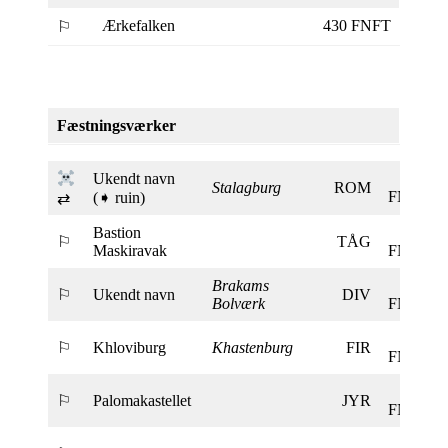
Ærkefalken
430 FNFT
⚐
Fæstningsværker
Ukendt navn
450
Stalagburg
ROM
FNFT
(➧ ruin)
⇄
Bastion
445
⚐
TÅG
Maskiravak
FNFT
Brakams
445
⚐
Ukendt navn
DIV
Bolværk
FNFT
440
⚐
Khloviburg
Khastenburg
FIR
FNFT
405
⚐
Palomakastellet
JYR
FNFT
420