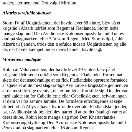
steder, nærmere end Tronvalg i Mirrilun.
Alzarks ærefulde skanser
Storm IV af Udgårdsætten, der havde levet 68 vintre, blev på et
krigsråd i Alzark udråbt som Regent af Fladlandet. Storm ledte
mange slag mod Den Avillionske Koloniseringsstyrke indtil
d
eres
død på slagmarken, efter 5 år som Regent. Med Storms død, faldt
Alzark til fjenden, trods den ærefulde indsats Udgårdsætten og alle
de, der havde kæmpet under deres banner, havde lagt.
Morænens modigste
Robin af Valravneætten, der havde levet 49 vintre, blev på et
krigsråd i Morænen udråbt som Regent af Fladlandet. En sen nat
skete der det usædvanlige at en flok Fladlandske oprørere formåede
at stjæle et af de mest slagkraftige Aviilionske krigsskibe gennem en
af de mest dristige eventyr, det er muligt at forestille sig. De, der var
med kaldte sig for Cabello’erne eller Cabelloslægten, selvom ingen
af dem var fra samme familie. De formåede efterfølgende at sejle
skibet ud på Abyssalhavet hvorfra de overfaldt Fladlandske fjender,
især Avillionske skibe, der blev narret til at tro det (stadigt) var et af
deres skibe. Robin ledte mange slag mod Den Khartavianske
Koloniseringsstyrke og Den Azurranske Koloniseringsstyrke indtil
d
eres død på slagmarken, efter 16 år som Regent.