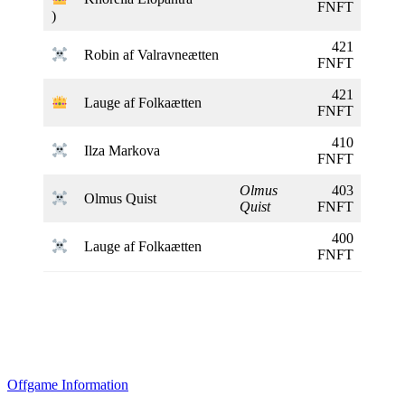
FNFT
)
421
Robin af Valravneætten
FNFT
421
Lauge af Folkaætten
FNFT
410
Ilza Markova
FNFT
Olmus
403
Olmus Quist
Quist
FNFT
400
Lauge af Folkaætten
FNFT
Offgame Information