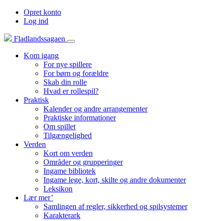
Opret konto
Log ind
Fladlandssagaen
Kom igang
For nye spillere
For børn og forældre
Skab din rolle
Hvad er rollespil?
Praktisk
Kalender og andre arrangementer
Praktiske informationer
Om spillet
Tilgængelighed
Verden
Kort om verden
Områder og grupperinger
Ingame bibliotek
Ingame lege, kort, skilte og andre dokumenter
Leksikon
Lær mer’
Samlingen af regler, sikkerhed og spilsystemer
Karakterark