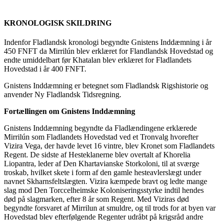
KRONOLOGISK SKILDRING
Indenfor Fladlandsk kronologi begyndte Gnistens Inddæmning i år
450 FNFT da Mirrilún blev erklæret for Flandlandsk Hovedstad og
endte umiddelbart før Khatalan blev erklæret for Fladlandets
Hovedstad i år 400 FNFT.
Gnistens Inddæmning er betegnet som Fladlandsk Rigshistorie og
anvender Ny Fladlandsk Tidsregning.
Fortællingen om Gnistens Inddæmning
Gnistens Inddæmning begyndte da Fladlændingene erklærede
Mirrilún som Fladlandets Hovedstad ved et Tronvalg hvorefter
Vizira Vega, der havde levet 16 vintre, blev Kronet som Fladlandets
Regent. De sidste af Hesteklanerne blev overtalt af Khorelia
Liopantra, leder af Den Khartavianske Storkoloni, til at sværge
troskab, hvilket skete i form af den gamle hesteavlerslægt under
navnet Skharnsfeltslægten. Vizira kæmpede bravt og ledte mange
slag mod Den Torccelheimske Koloniseringsstyrke indtil hendes
død på slagmarken, efter 8 år som Regent. Med Viziras død
begyndte forsvaret af Mirrilun at smuldre, og til trods for at byen var
Hovedstad blev efterfølgende Regenter udråbt på krigsråd andre