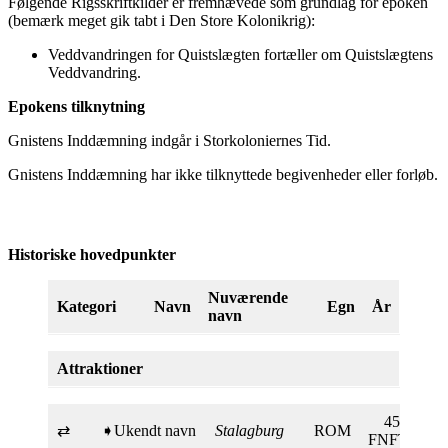
Følgende Rigsskriftkilder er fremhævede som grundlag for epoken
(bemærk meget gik tabt i Den Store Kolonikrig):
Veddvandringen for Quistslægten
fortæller om Quistslægtens
Veddvandring.
Epokens tilknytning
Gnistens Inddæmning indgår i Storkoloniernes Tid.
Gnistens Inddæmning har ikke tilknyttede begivenheder eller forløb.
Historiske hovedpunkter
Nuværende
Kategori
Navn
Egn
År
navn
Attraktioner
450
⇄
➧Ukendt navn
Stalagburg
ROM
FNFT