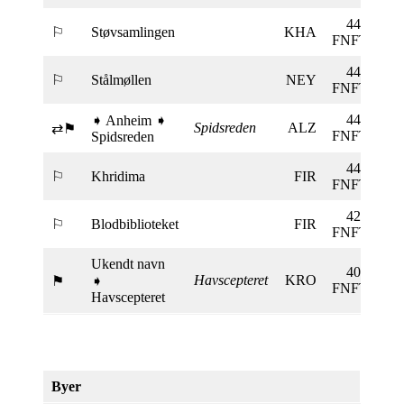
445
⚐
Støvsamlingen
KHA
FNFT
444
⚐
Stålmøllen
NEY
FNFT
440
➧ Anheim ➧
Spidsreden
ALZ
⇄⚑
FNFT
Spidsreden
440
⚐
Khridima
FIR
FNFT
425
⚐
Blodbiblioteket
FIR
FNFT
Ukendt navn
405
Havscepteret
KRO
⚑
➧
FNFT
Havscepteret
Byer