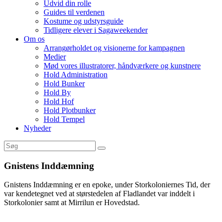
Udvid din rolle
Guides til verdenen
Kostume og udstyrsguide
Tidligere elever i Sagaweekender
Om os
Arrangørholdet og visionerne for kampagnen
Medier
Mød vores illustratorer, håndværkere og kunstnere
Hold Administration
Hold Bunker
Hold By
Hold Hof
Hold Plotbunker
Hold Tempel
Nyheder
Gnistens Inddæmning
Gnistens Inddæmning er en epoke, under Storkoloniernes Tid, der
var kendetegnet ved at størstedelen af Fladlandet var inddelt i
Storkolonier samt at Mirrilun er Hovedstad.