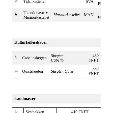
⚐
Tidalikastellet
SVA
FNFT
401
Ukendt navn ➧
Marmorkastellet
MÅN
⚑
FNFT
Marmorkastellet
Kulturfællesskaber
Slægten
430
⚐
Cabelloslægten
Cabello
FNFT
440
⚐
Quistslægten
Slægten Quist
FNFT
Landmasser
Vestbakken
410 FNFT
⚐