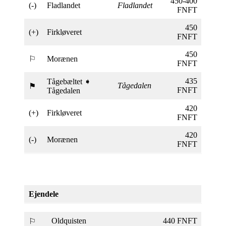
450-400
(-)
Fladlandet
Fladlandet
FNFT
450
(+)
Firkløveret
FNFT
450
⚐
Morænen
FNFT
435
Tågebæltet ➧
Tågedalen
⚑
FNFT
Tågedalen
420
(+)
Firkløveret
FNFT
420
(-)
Morænen
FNFT
Ejendele
Oldquisten
440 FNFT
⚐