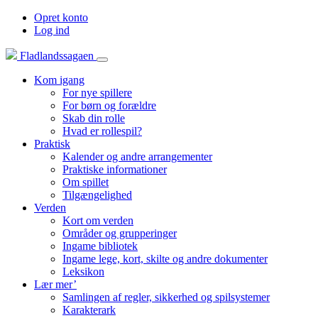
Opret konto
Log ind
Fladlandssagaen
Kom igang
For nye spillere
For børn og forældre
Skab din rolle
Hvad er rollespil?
Praktisk
Kalender og andre arrangementer
Praktiske informationer
Om spillet
Tilgængelighed
Verden
Kort om verden
Områder og grupperinger
Ingame bibliotek
Ingame lege, kort, skilte og andre dokumenter
Leksikon
Lær mer’
Samlingen af regler, sikkerhed og spilsystemer
Karakterark