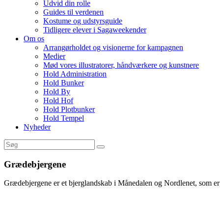
Udvid din rolle
Guides til verdenen
Kostume og udstyrsguide
Tidligere elever i Sagaweekender
Om os
Arrangørholdet og visionerne for kampagnen
Medier
Mød vores illustratorer, håndværkere og kunstnere
Hold Administration
Hold Bunker
Hold By
Hold Hof
Hold Plotbunker
Hold Tempel
Nyheder
Grædebjergene
Grædebjergene er et bjerglandskab i Månedalen og Nordlenet, som er 