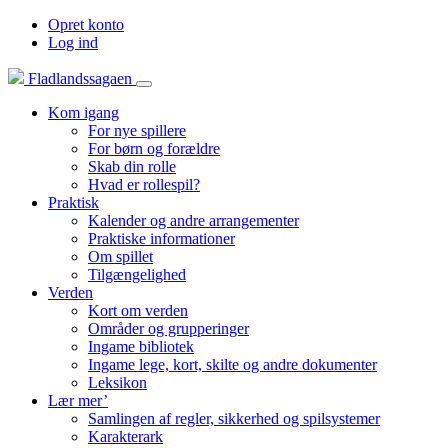
Opret konto
Log ind
Fladlandssagaen
Kom igang
For nye spillere
For børn og forældre
Skab din rolle
Hvad er rollespil?
Praktisk
Kalender og andre arrangementer
Praktiske informationer
Om spillet
Tilgængelighed
Verden
Kort om verden
Områder og grupperinger
Ingame bibliotek
Ingame lege, kort, skilte og andre dokumenter
Leksikon
Lær mer’
Samlingen af regler, sikkerhed og spilsystemer
Karakterark