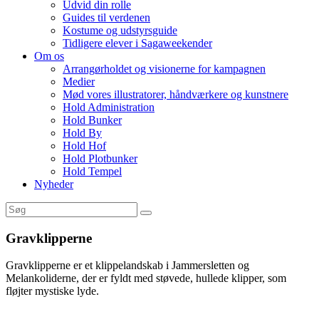
Udvid din rolle
Guides til verdenen
Kostume og udstyrsguide
Tidligere elever i Sagaweekender
Om os
Arrangørholdet og visionerne for kampagnen
Medier
Mød vores illustratorer, håndværkere og kunstnere
Hold Administration
Hold Bunker
Hold By
Hold Hof
Hold Plotbunker
Hold Tempel
Nyheder
Gravklipperne
Gravklipperne er et klippelandskab i Jammersletten og
Melankoliderne, der er fyldt med støvede, hullede klipper, som
fløjter mystiske lyde.