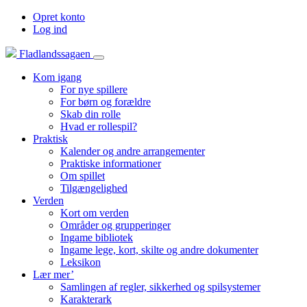
Opret konto
Log ind
Fladlandssagaen
Kom igang
For nye spillere
For børn og forældre
Skab din rolle
Hvad er rollespil?
Praktisk
Kalender og andre arrangementer
Praktiske informationer
Om spillet
Tilgængelighed
Verden
Kort om verden
Områder og grupperinger
Ingame bibliotek
Ingame lege, kort, skilte og andre dokumenter
Leksikon
Lær mer’
Samlingen af regler, sikkerhed og spilsystemer
Karakterark