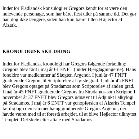
Indenfor Fladlandsk konsulogi er Gregors kendt for at være den
nulevende personage, som har båret flest titler på samme tid. Det gør
han dog ikke længere, siden han kun bærer titlen Højlector af
Alzark.
KRONOLOGISK SKILDRING
Indenfor Fladlandsk kronologi har Gregors følgende fortælling:
Gregors blev født i maj år 61 FNFT (under Bjergtagningerne). Hans
forældre var medlemmer af Slægten Argenor. I juni år 47 FNFT
graduerede Gregors til Scriptorelev af første grad. I juli år 45 FNFT
blev Gregors optaget på Stradamos som Scriptorelev af anden grad.
I maj år 45 FNFT graduerede Gregors fra Stradamos som Scriptor. I
november år 37 FNFT blev Gregors udnævnt til Adjunkt i alkylogi
på Stradamos. I maj år 6 ENFT var genopførslen af Alzarks Tempel
færdig og i den sammenhæng graduerede Gregors Argenor, der
havde været med til at forestå arbejdet, til at blive Højlector tilknyttet
Templet. Det skete efter aftale med Stradamos.