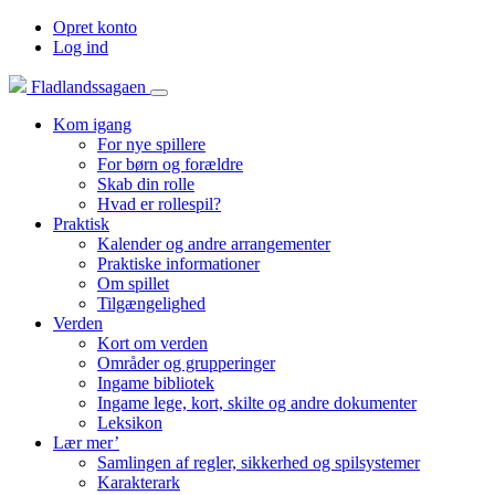
Opret konto
Log ind
Fladlandssagaen
Kom igang
For nye spillere
For børn og forældre
Skab din rolle
Hvad er rollespil?
Praktisk
Kalender og andre arrangementer
Praktiske informationer
Om spillet
Tilgængelighed
Verden
Kort om verden
Områder og grupperinger
Ingame bibliotek
Ingame lege, kort, skilte og andre dokumenter
Leksikon
Lær mer’
Samlingen af regler, sikkerhed og spilsystemer
Karakterark