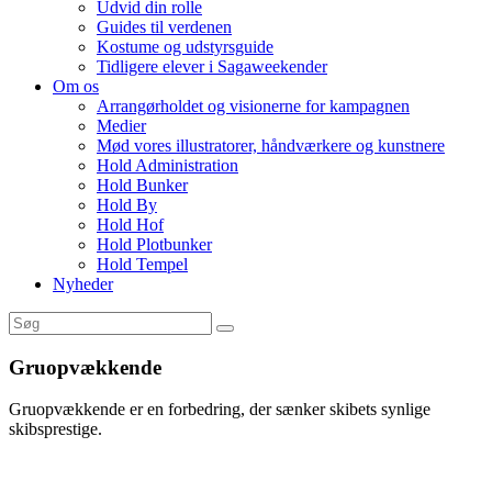
Udvid din rolle
Guides til verdenen
Kostume og udstyrsguide
Tidligere elever i Sagaweekender
Om os
Arrangørholdet og visionerne for kampagnen
Medier
Mød vores illustratorer, håndværkere og kunstnere
Hold Administration
Hold Bunker
Hold By
Hold Hof
Hold Plotbunker
Hold Tempel
Nyheder
Gruopvækkende
Gruopvækkende er en forbedring, der sænker skibets synlige
skibsprestige.