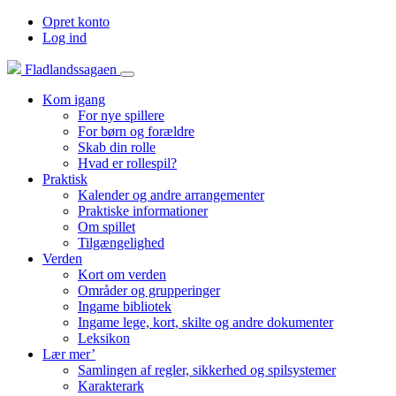
Opret konto
Log ind
Fladlandssagaen
Kom igang
For nye spillere
For børn og forældre
Skab din rolle
Hvad er rollespil?
Praktisk
Kalender og andre arrangementer
Praktiske informationer
Om spillet
Tilgængelighed
Verden
Kort om verden
Områder og grupperinger
Ingame bibliotek
Ingame lege, kort, skilte og andre dokumenter
Leksikon
Lær mer’
Samlingen af regler, sikkerhed og spilsystemer
Karakterark