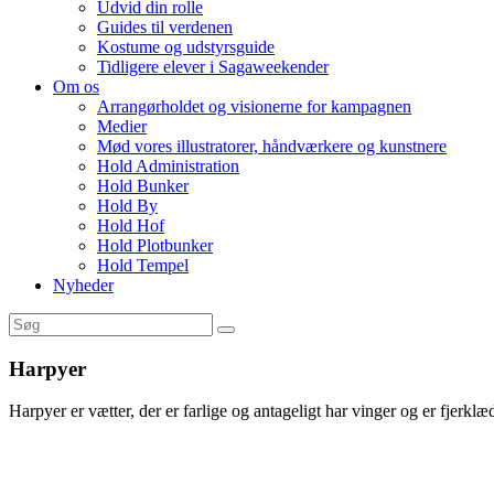
Udvid din rolle
Guides til verdenen
Kostume og udstyrsguide
Tidligere elever i Sagaweekender
Om os
Arrangørholdet og visionerne for kampagnen
Medier
Mød vores illustratorer, håndværkere og kunstnere
Hold Administration
Hold Bunker
Hold By
Hold Hof
Hold Plotbunker
Hold Tempel
Nyheder
Harpyer
Harpyer er vætter, der er farlige og antageligt har vinger og er fjerklæd