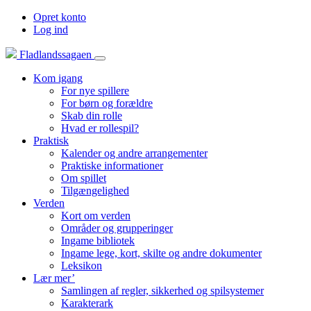
Opret konto
Log ind
Fladlandssagaen
Kom igang
For nye spillere
For børn og forældre
Skab din rolle
Hvad er rollespil?
Praktisk
Kalender og andre arrangementer
Praktiske informationer
Om spillet
Tilgængelighed
Verden
Kort om verden
Områder og grupperinger
Ingame bibliotek
Ingame lege, kort, skilte og andre dokumenter
Leksikon
Lær mer’
Samlingen af regler, sikkerhed og spilsystemer
Karakterark