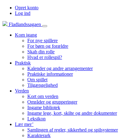
Opret konto
Log ind
Fladlandssagaen
Kom igang
For nye spillere
For børn og forældre
Skab din rolle
Hvad er rollespil?
Praktisk
Kalender og andre arrangementer
Praktiske informationer
Om spillet
Tilgængelighed
Verden
Kort om verden
Områder og grupperinger
Ingame bibliotek
Ingame lege, kort, skilte og andre dokumenter
Leksikon
Lær mer’
Samlingen af regler, sikkerhed og spilsystemer
Karakterark