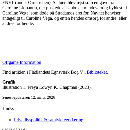
FNFT (under Ørnefreden). Statuen blev rejst som en gave fra
Caroline Liopantra, der ønskede at skabe en mindeværdig hyldest til
Caroline Vega, som døde på Stradamos året før. Navnet henviser
antageligt til Caroline Vega, og enten hendes omsorg for andre, eller
andres for hende.
Offgame Information
Find artiklen i Fladlandets Egnsværk Bog V i
Biblioteket
.
Grafik
Illustration 1: Freya Éowyn K. Chapman (2023).
Senest opdateret:
12. marts, 2026
Links
Privatlivspolitik & samtykkeerklæring
v2026.07.31.6