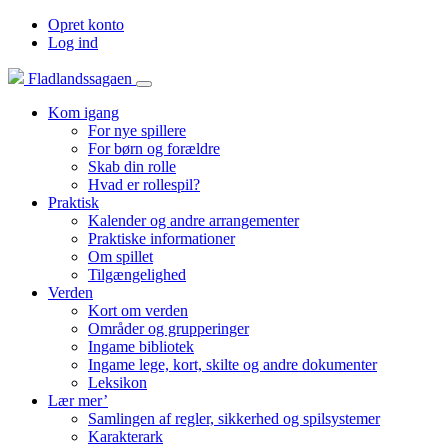
Opret konto
Log ind
Fladlandssagaen
Kom igang
For nye spillere
For børn og forældre
Skab din rolle
Hvad er rollespil?
Praktisk
Kalender og andre arrangementer
Praktiske informationer
Om spillet
Tilgængelighed
Verden
Kort om verden
Områder og grupperinger
Ingame bibliotek
Ingame lege, kort, skilte og andre dokumenter
Leksikon
Lær mer’
Samlingen af regler, sikkerhed og spilsystemer
Karakterark