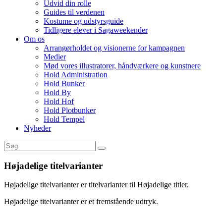
Udvid din rolle
Guides til verdenen
Kostume og udstyrsguide
Tidligere elever i Sagaweekender
Om os
Arrangørholdet og visionerne for kampagnen
Medier
Mød vores illustratorer, håndværkere og kunstnere
Hold Administration
Hold Bunker
Hold By
Hold Hof
Hold Plotbunker
Hold Tempel
Nyheder
Højadelige titelvarianter
Højadelige titelvarianter er titelvarianter til Højadelige titler.
Højadelige titelvarianter er et fremstående udtryk.