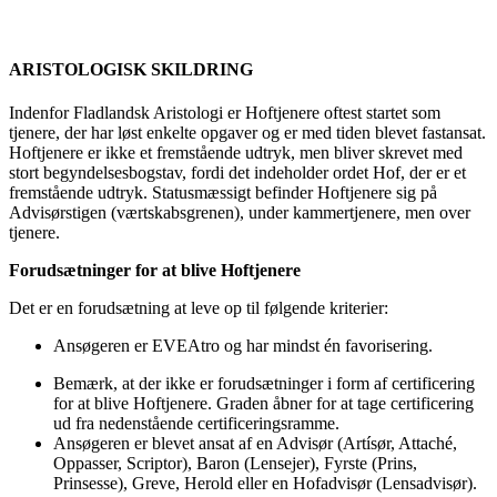
ARISTOLOGISK SKILDRING
Indenfor Fladlandsk Aristologi er Hoftjenere oftest startet som
tjenere, der har løst enkelte opgaver og er med tiden blevet fastansat.
Hoftjenere er ikke et fremstående udtryk, men bliver skrevet med
stort begyndelsesbogstav, fordi det indeholder ordet Hof, der er et
fremstående udtryk. Statusmæssigt befinder Hoftjenere sig på
Advisørstigen (værtskabsgrenen), under kammertjenere, men over
tjenere.
Forudsætninger for at blive Hoftjenere
Det er en forudsætning at leve op til følgende kriterier:
Ansøgeren er EVEAtro og har mindst én favorisering.
Bemærk, at der ikke er forudsætninger i form af certificering
for at blive Hoftjenere. Graden åbner for at tage certificering
ud fra nedenstående certificeringsramme.
Ansøgeren er blevet ansat af en Advisør (Artísør, Attaché,
Oppasser, Scriptor), Baron (Lensejer), Fyrste (Prins,
Prinsesse), Greve, Herold eller en Hofadvisør (Lensadvisør).